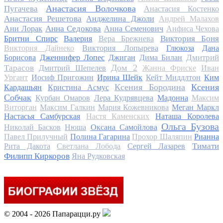
Анастасия Волочкова
Пугачева
Анастасия Костенко
Анастасия Решетова
Анджелина Джоли
Андрей Малахов
Анна Седокова
Ани Лорак
Анна Семенович
Анфиса Чехова
Виктория Боня
Бритни Спирс
Валерия
Вера Брежнева
Виктория Дайнеко
Виктория Лопырева
Глюкоза
Дана
Дмитрий
Борисова
Дженнифер Лопес
Джиган
Дима Билан
Дом 2
Тарасов
Дмитрий Шепелев
Жанна Фриске
Иван
Ургант
Иосиф Пригожин
Ирина Шейк
Кейт Миддлтон
Ким
Ксения Бородина
Ксения
Кардашьян
Кристина Асмус
Собчак
Курбан Омаров
Лера Кудрявцева
Мадонна
Максим
Виторган
Максим Галкин
Мария Кожевникова
Меган Маркл
Настасья Самбурская
Настя Каменских
Наташа Королева
Ольга Бузова
Николай Басков
Нюша
Оксана Самойлова
Павел Прилучный
Полина Гагарина
Прохор Шаляпин
Рианна
Тимати
Рита Дакота
Светлана Лобода
Сергей Лазарев
Филипп Киркоров
Яна Рудковская
© 2004 - 2026 Папарацци.ру