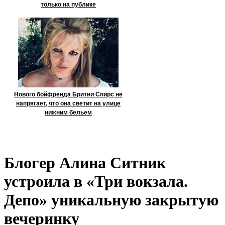
только на публике
Нового бойфренда Бритни Спирс не
напрягает, что она светит на улице
нижним бельем
Блогер Алина Ситник
устроила в «Три вокзала.
Депо» уникальную закрытую
вечеринку