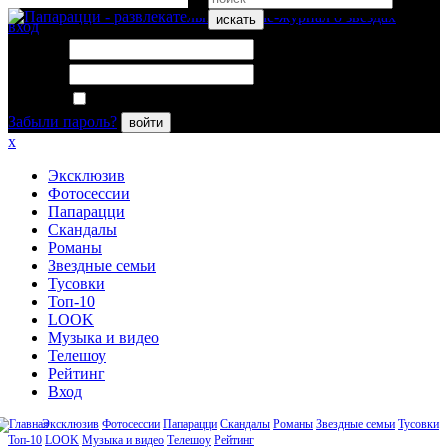
искать
вход
Логин:
Пароль:
Запомнить меня
Забыли пароль?
войти
x
Эксклюзив
Фотосессии
Папарацци
Скандалы
Романы
Звездные семьи
Тусовки
Топ-10
LOOK
Музыка и видео
Телешоу
Рейтинг
Вход
Эксклюзив
Фотосессии
Папарацци
Скандалы
Романы
Звездные семьи
Тусовки
Топ-10
LOOK
Музыка и видео
Телешоу
Рейтинг