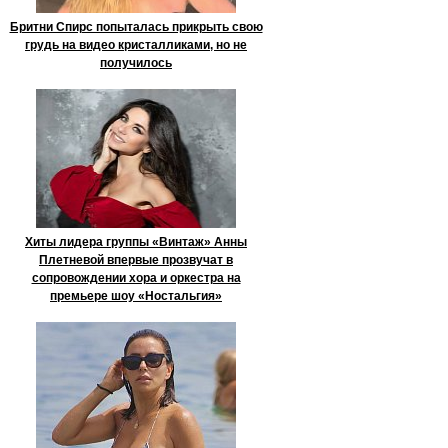
Бритни Спирс попыталась прикрыть свою
грудь на видео кристалликами, но не
получилось
Хиты лидера группы «Винтаж» Анны
Плетневой впервые прозвучат в
сопровождении хора и оркестра на
премьере шоу «Ностальгия»