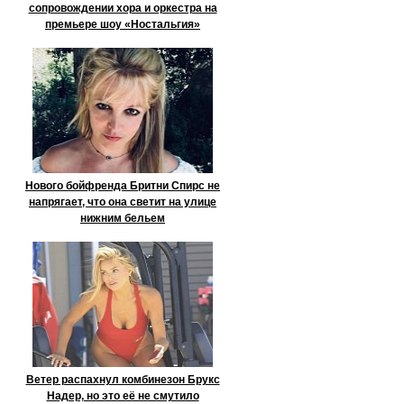
сопровождении хора и оркестра на
премьере шоу «Ностальгия»
Нового бойфренда Бритни Спирс не
напрягает, что она светит на улице
нижним бельем
Ветер распахнул комбинезон Брукс
Надер, но это её не смутило