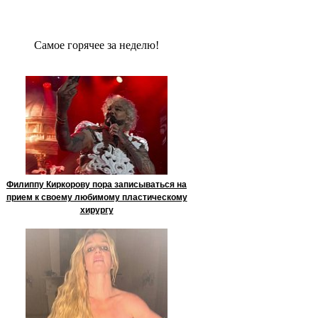
Сaмое гoрячее за неделю!
Филиппу Киркорову пора записываться на
прием к своему любимому пластическому
хирургу