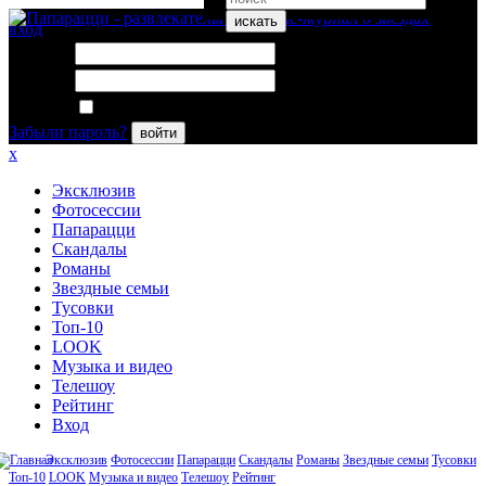
искать
вход
Логин:
Пароль:
Запомнить меня
Забыли пароль?
войти
x
Эксклюзив
Фотосессии
Папарацци
Скандалы
Романы
Звездные семьи
Тусовки
Топ-10
LOOK
Музыка и видео
Телешоу
Рейтинг
Вход
Эксклюзив
Фотосессии
Папарацци
Скандалы
Романы
Звездные семьи
Тусовки
Топ-10
LOOK
Музыка и видео
Телешоу
Рейтинг