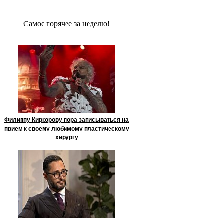
Сaмое гoрячее за неделю!
Филиппу Киркорову пора записываться на
прием к своему любимому пластическому
хирургу