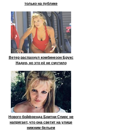
только на публике
Ветер распахнул комбинезон Брукс
Надер, но это её не смутило
Нового бойфренда Бритни Спирс не
напрягает, что она светит на улице
нижним бельем