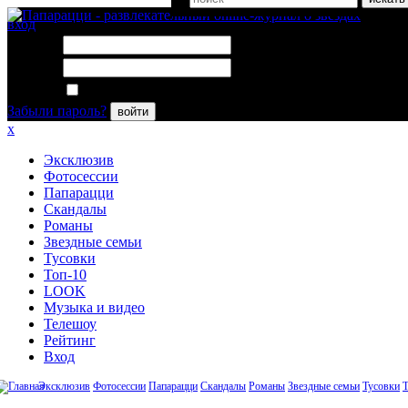
вход
Логин:
Пароль:
Запомнить меня
Забыли пароль?
войти
x
Эксклюзив
Фотосессии
Папарацци
Скандалы
Романы
Звездные семьи
Тусовки
Топ-10
LOOK
Музыка и видео
Телешоу
Рейтинг
Вход
Эксклюзив
Фотосессии
Папарацци
Скандалы
Романы
Звездные семьи
Тусовки
Т