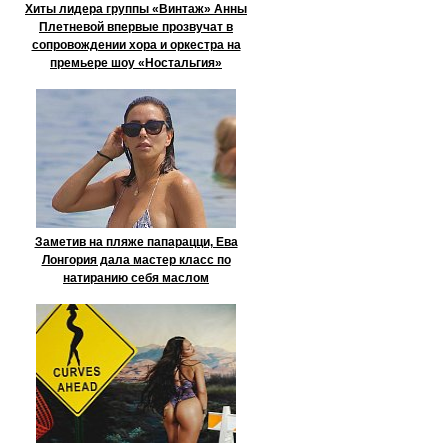
Хиты лидера группы «Винтаж» Анны
Плетневой впервые прозвучат в
сопровождении хора и оркестра на
премьере шоу «Ностальгия»
Заметив на пляже папарацци, Ева
Лонгория дала мастер класс по
натиранию себя маслом