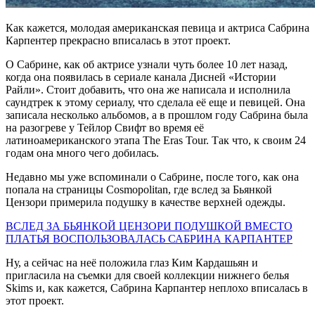
Как кажется, молодая американская певица и актриса Сабрина
Карпентер прекрасно вписалась в этот проект.
О Сабрине, как об актрисе узнали чуть более 10 лет назад,
когда она появилась в сериале канала Дисней «Истории
Райли». Стоит добавить, что она же написала и исполнила
саундтрек к этому сериалу, что сделала её еще и певицей. Она
записала несколько альбомов, а в прошлом году Сабрина была
на разогреве у Тейлор Свифт во время её
латиноамериканского этапа The Eras Tour. Так что, к своим 24
годам она много чего добилась.
Недавно мы уже вспоминали о Сабрине, после того, как она
попала на страницы Cosmopolitan, где вслед за Бьянкой
Цензори примерила подушку в качестве верхней одежды.
ВСЛЕД ЗА БЬЯНКОЙ ЦЕНЗОРИ ПОДУШКОЙ ВМЕСТО
ПЛАТЬЯ ВОСПОЛЬЗОВАЛАСЬ САБРИНА КАРПАНТЕР
Ну, а сейчас на неё положила глаз Ким Кардашьян и
пригласила на съемки для своей коллекции нижнего белья
Skims и, как кажется, Сабрина Карпантер неплохо вписалась в
этот проект.