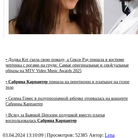
• Доджа Кэт съела свою помаду, а Секси Рэд пришла в костюме
чертенка с рогами на груди: Самые оригинальные и сек4суальные
образы на MTV Video Music Awards 2025
•
Сабрина Карпантер
пришла на репетицию в платьице на голое
тело
• Селена Гомес в полупрозрачной юбочке оторвалась на концерте
Сабрины Карпантер
• Вслед за Бьянкой Цензори подушкой вместо платья
воспользовалась
Сабрина Карпантер
03.04.2024 13:10:09
| Просмотров: 52385
Автор:
Lena