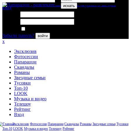
искать
вход
Логин:
Пароль:
Запомнить меня
Забыли пароль?
войти
x
Эксклюзив
Фотосессии
Папарацци
Скандалы
Романы
Звездные семьи
Тусовки
Топ-10
LOOK
Музыка и видео
Телешоу
Рейтинг
Вход
Эксклюзив
Фотосессии
Папарацци
Скандалы
Романы
Звездные семьи
Тусовки
Топ-10
LOOK
Музыка и видео
Телешоу
Рейтинг