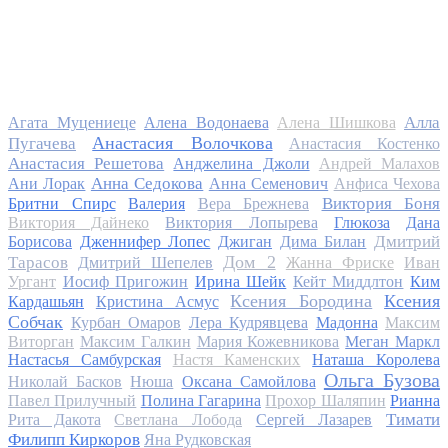
Алла
Агата Муцениеце
Алена Водонаева
Алена Шишкова
Анастасия Волочкова
Пугачева
Анастасия Костенко
Анастасия Решетова
Анджелина Джоли
Андрей Малахов
Анна Седокова
Ани Лорак
Анна Семенович
Анфиса Чехова
Виктория Боня
Бритни Спирс
Валерия
Вера Брежнева
Виктория Дайнеко
Виктория Лопырева
Глюкоза
Дана
Дмитрий
Борисова
Дженнифер Лопес
Джиган
Дима Билан
Дом 2
Тарасов
Дмитрий Шепелев
Жанна Фриске
Иван
Ургант
Иосиф Пригожин
Ирина Шейк
Кейт Миддлтон
Ким
Ксения Бородина
Ксения
Кардашьян
Кристина Асмус
Собчак
Курбан Омаров
Лера Кудрявцева
Мадонна
Максим
Виторган
Максим Галкин
Мария Кожевникова
Меган Маркл
Настасья Самбурская
Настя Каменских
Наташа Королева
Ольга Бузова
Николай Басков
Нюша
Оксана Самойлова
Павел Прилучный
Полина Гагарина
Прохор Шаляпин
Рианна
Тимати
Рита Дакота
Светлана Лобода
Сергей Лазарев
Филипп Киркоров
Яна Рудковская