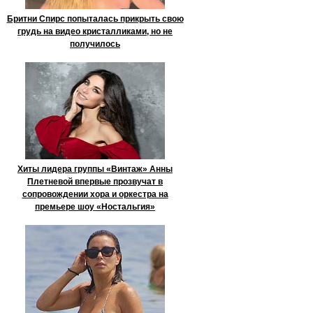
Бритни Спирс попыталась прикрыть свою
грудь на видео кристалликами, но не
получилось
Хиты лидера группы «Винтаж» Анны
Плетневой впервые прозвучат в
сопровождении хора и оркестра на
премьере шоу «Ностальгия»