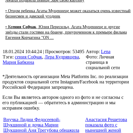
Awards подарила певице Заре свою картину
• Отцом ребенка Агаты Муцениеце может оказаться очень известный
бизнесмен и дамский угодник
• К
сения Собчак
, Юлия Пересильд, Агата Муцениеце и другие
звёзды стали гостями на бранче, приуроченном к премьере фильма
Евгения Корчагина “ON ...
18.01.2024 10:44:24
| Просмотров: 53495
Автор:
Lena
Тэги:
сения Собчак
,
Лера Кудрявцева
,
Фото: Личная
Мария Бабкина
страница в
социальной сети
*Деятельность организации Meta Platforms Inc. по реализации
продуктов социальной сети Instagram/Facebook на территории
Российской Федерации запрещена.
Если Вы являетесь автором одного из фото и не согласны с
его публикацией — обратитесь в администрацию и мы
исправим ошибку.
Внучка Лидии Федосеевой-
Анастасия Решетова
Шукшиной и дочка Марии
показала фото с
Шукшиной Аня Трегубова обнажила
нынешней женой