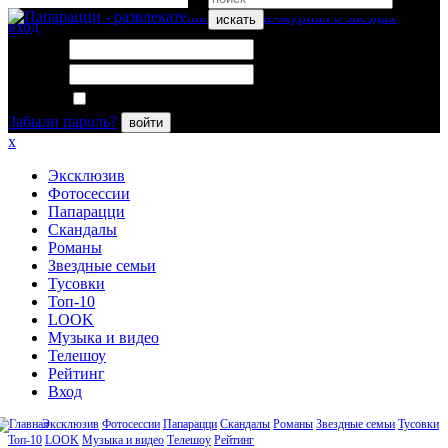
искать
вход
Логин:
Пароль:
Запомнить меня
Забыли пароль?
войти
x
Эксклюзив
Фотосессии
Папарацци
Скандалы
Романы
Звездные семьи
Тусовки
Топ-10
LOOK
Музыка и видео
Телешоу
Рейтинг
Вход
Эксклюзив
Фотосессии
Папарацци
Скандалы
Романы
Звездные семьи
Тусовки
Топ-10
LOOK
Музыка и видео
Телешоу
Рейтинг