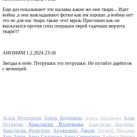
Еще раз показывают эти шалавы какие же они твари... Идет
война ,а они выкладывают фотки как им хорошо ,а войны нет
это не для нас твари также этот мразь Пригожин как он
высказался против спец операции еврей гаденыш мерзота
твари!!!
АНОНИМ
1.2.2024 23:18
Звезды в небе. Петрушки это петрушки. Не путайте дарбогов
с яичницей.
Алла
Агата Муцениеце
Алена Водонаева
Алена Шишкова
Анастасия Волочкова
Пугачева
Анастасия Костенко
Анастасия Решетова
Анджелина Джоли
Андрей Малахов
Анна Седокова
Ани Лорак
Анна Семенович
Анфиса Чехова