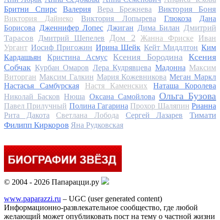
Виктория Боня
Бритни Спирс
Валерия
Вера Брежнева
Виктория Дайнеко
Виктория Лопырева
Глюкоза
Дана
Дмитрий
Борисова
Дженнифер Лопес
Джиган
Дима Билан
Дом 2
Тарасов
Дмитрий Шепелев
Жанна Фриске
Иван
Ургант
Иосиф Пригожин
Ирина Шейк
Кейт Миддлтон
Ким
Ксения Бородина
Ксения
Кардашьян
Кристина Асмус
Собчак
Курбан Омаров
Лера Кудрявцева
Мадонна
Максим
Виторган
Максим Галкин
Мария Кожевникова
Меган Маркл
Настасья Самбурская
Настя Каменских
Наташа Королева
Ольга Бузова
Николай Басков
Нюша
Оксана Самойлова
Павел Прилучный
Полина Гагарина
Прохор Шаляпин
Рианна
Тимати
Рита Дакота
Светлана Лобода
Сергей Лазарев
Филипп Киркоров
Яна Рудковская
© 2004 - 2026 Папарацци.ру
www.paparazzi.ru
– UGC (user generated content)
Информационно-развлекательное сообщество, где любой
желающий может опубликовать пост на тему о частной жизни