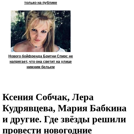
только на публике
Нового бойфренда Бритни Спирс не
напрягает, что она светит на улице
нижним бельем
Ксения Собчак, Лера
Кудрявцева, Мария Бабкина
и другие. Где звёзды решили
провести новогодние