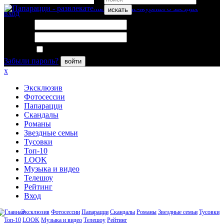
искать
вход
Логин:
Пароль:
Запомнить меня
Забыли пароль?
войти
x
Эксклюзив
Фотосессии
Папарацци
Скандалы
Романы
Звездные семьи
Тусовки
Топ-10
LOOK
Музыка и видео
Телешоу
Рейтинг
Вход
Эксклюзив
Фотосессии
Папарацци
Скандалы
Романы
Звездные семьи
Тусовки
Топ-10
LOOK
Музыка и видео
Телешоу
Рейтинг