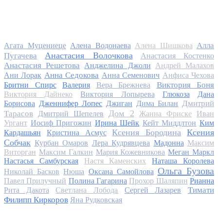
Алла
Агата Муцениеце
Алена Водонаева
Алена Шишкова
Анастасия Волочкова
Пугачева
Анастасия Костенко
Анастасия Решетова
Анджелина Джоли
Андрей Малахов
Анна Седокова
Ани Лорак
Анна Семенович
Анфиса Чехова
Виктория Боня
Бритни Спирс
Валерия
Вера Брежнева
Виктория Дайнеко
Виктория Лопырева
Глюкоза
Дана
Дмитрий
Борисова
Дженнифер Лопес
Джиган
Дима Билан
Дом 2
Тарасов
Дмитрий Шепелев
Жанна Фриске
Иван
Ургант
Иосиф Пригожин
Ирина Шейк
Кейт Миддлтон
Ким
Ксения Бородина
Ксения
Кардашьян
Кристина Асмус
Собчак
Курбан Омаров
Лера Кудрявцева
Мадонна
Максим
Виторган
Максим Галкин
Мария Кожевникова
Меган Маркл
Настасья Самбурская
Настя Каменских
Наташа Королева
Ольга Бузова
Николай Басков
Нюша
Оксана Самойлова
Павел Прилучный
Полина Гагарина
Прохор Шаляпин
Рианна
Тимати
Рита Дакота
Светлана Лобода
Сергей Лазарев
Филипп Киркоров
Яна Рудковская