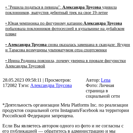
• "Решила податься в певицы":
Александра Трусова
удивила
поклонников, выпустив дебютный трек на свое 19-летие
• Юная чемпионка по фигурному катанию
Александра Трусова
побаловала поклонников фотосессией в купальнике на дубайском
пляже
•
Александра Трусова
снова оказалась замешана в скандале: Ягудин
и Тарасова возмущены ультиматумом отца спортсменки
• Ирина Роднина пояснила, почему уверена в провале фигуристки
Александры Трусовой
28.05.2023 09:58:11
| Просмотров:
Автор:
Lena
172082
Тэги:
Александра Трусова
Фото: Личная
страница в
социальной сети
*Деятельность организации Meta Platforms Inc. по реализации
продуктов социальной сети Instagram/Facebook на территории
Российской Федерации запрещена.
Если Вы являетесь автором одного из фото и не согласны с
его публикацией — обратитесь в администрацию и мы