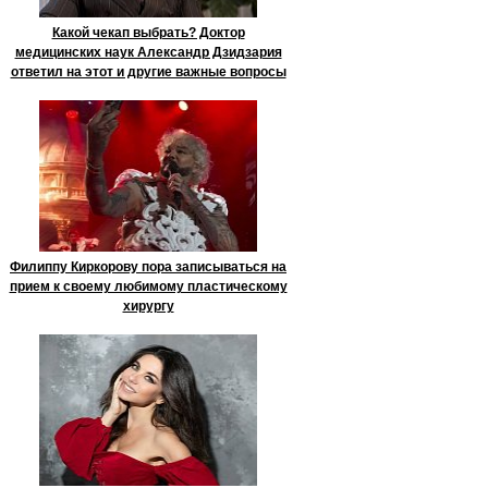
Какой чекап выбрать? Доктор
медицинских наук Александр Дзидзария
ответил на этот и другие важные вопросы
Филиппу Киркорову пора записываться на
прием к своему любимому пластическому
хирургу