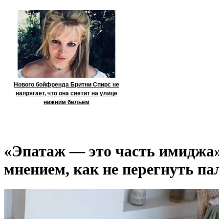
Нового бойфренда Бритни Спирс не
напрягает, что она светит на улице
нижним бельем
«Эпатаж — это часть имиджа»
мнением, как не перегнуть па