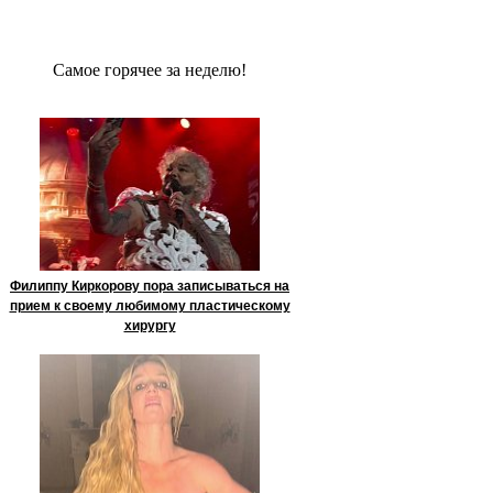
Сaмое гoрячее за неделю!
Филиппу Киркорову пора записываться на
прием к своему любимому пластическому
хирургу