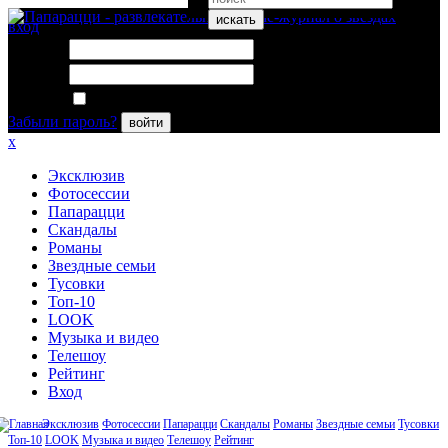
искать
вход
Логин:
Пароль:
Запомнить меня
Забыли пароль?
войти
x
Эксклюзив
Фотосессии
Папарацци
Скандалы
Романы
Звездные семьи
Тусовки
Топ-10
LOOK
Музыка и видео
Телешоу
Рейтинг
Вход
Эксклюзив
Фотосессии
Папарацци
Скандалы
Романы
Звездные семьи
Тусовки
Топ-10
LOOK
Музыка и видео
Телешоу
Рейтинг