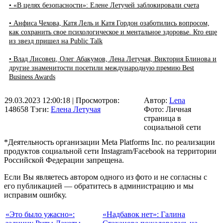
• «В целях безопасности»: Елене Летучей заблокировали счета
• Анфиса Чехова, Катя Лель и Катя Гордон озаботились вопросом,
как сохранить свое психологическое и ментальное здоровье. Кто еще
из звезд пришел на Public Talk
• Влад Лисовец, Олег Абакумов, Лена Летучая, Виктория Блинова и
другие знаменитости посетили международную премию Best
Business Awards
29.03.2023 12:00:18
| Просмотров:
Автор:
Lena
148658
Тэги:
Елена Летучая
Фото: Личная
страница в
социальной сети
*Деятельность организации Meta Platforms Inc. по реализации
продуктов социальной сети Instagram/Facebook на территории
Российской Федерации запрещена.
Если Вы являетесь автором одного из фото и не согласны с
его публикацией — обратитесь в администрацию и мы
исправим ошибку.
«Это было ужасно»:
«Надбавок нет»: Галина