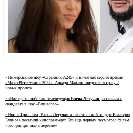
• Иммерсивное шоу «Странник А245» и пилотная версия премии
«MasterPiece Awards 2024»: Аркади Маилян представил сразу 2
новых проекта
• «Нас где-то побили»: телеведущая
Елена Летучая
рассказала о
скандалах в шоу «Ревизорро»
• Нонна Гришаева,
Елена Летучая
и пластический хирург Виктория
Блинова посетили кинопремьеру: Кто еще первым посмотрел фильм
«Беспринципные в деревне»