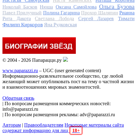
Настасья Самбурская
Настя Каменских
Наташа Королева
Ольга Бузова
Николай Басков
Нюша
Оксана Самойлова
Павел Прилучный
Полина Гагарина
Прохор Шаляпин
Рианна
Тимати
Рита Дакота
Светлана Лобода
Сергей Лазарев
Филипп Киркоров
Яна Рудковская
© 2004 - 2026 Папарацци.ру
www.paparazzi.ru
– UGC (user generated content)
Информационно-развлекательное сообщество, где любой
желающий может опубликовать пост на тему о частной жизни
и взаимоотношениях мировых знаменитостей.
Обратная связь
| По вопросам размещения коммерческих новостей:
info@paparazzi.ru
| По вопросам размещения рекламы: adv@paparazzi.ru
Авторам
|
Правообладателям
Некоторые материалы сайта
содержат информацию для лиц
18+