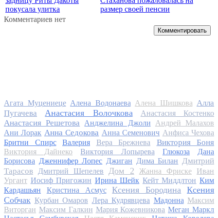
задницу Риты Дакоты
Стаханова пожаловалась на
покусала улитка
размер своей пенсии
Комментариев нет
Комментировать
Алла
Агата Муцениеце
Алена Водонаева
Алена Шишкова
Анастасия Волочкова
Пугачева
Анастасия Костенко
Анастасия Решетова
Анджелина Джоли
Андрей Малахов
Анна Седокова
Ани Лорак
Анна Семенович
Анфиса Чехова
Виктория Боня
Бритни Спирс
Валерия
Вера Брежнева
Виктория Дайнеко
Виктория Лопырева
Глюкоза
Дана
Дмитрий
Борисова
Дженнифер Лопес
Джиган
Дима Билан
Дом 2
Тарасов
Дмитрий Шепелев
Жанна Фриске
Иван
Ургант
Иосиф Пригожин
Ирина Шейк
Кейт Миддлтон
Ким
Ксения Бородина
Ксения
Кардашьян
Кристина Асмус
Собчак
Курбан Омаров
Лера Кудрявцева
Мадонна
Максим
Виторган
Максим Галкин
Мария Кожевникова
Меган Маркл