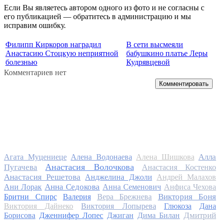
Если Вы являетесь автором одного из фото и не согласны с
его публикацией — обратитесь в администрацию и мы
исправим ошибку.
Филипп Киркоров наградил
В сети высмеяли
Анастасию Стоцкую неприятной
бабушкино платье Леры
болезнью
Кудрявцевой
Комментариев нет
Комментировать
Алла
Агата Муцениеце
Алена Водонаева
Алена Шишкова
Анастасия Волочкова
Пугачева
Анастасия Костенко
Анастасия Решетова
Анджелина Джоли
Андрей Малахов
Анна Седокова
Ани Лорак
Анна Семенович
Анфиса Чехова
Виктория Боня
Бритни Спирс
Валерия
Вера Брежнева
Виктория Дайнеко
Виктория Лопырева
Глюкоза
Дана
Дмитрий
Борисова
Дженнифер Лопес
Джиган
Дима Билан