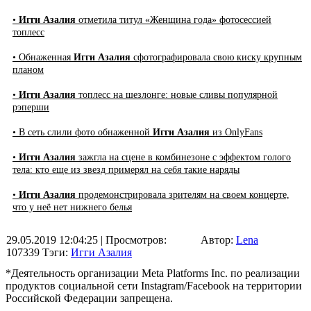
•
Игги Азалия
отметила титул «Женщина года» фотосессией
топлесс
• Обнаженная
Игги Азалия
сфотографировала свою киску крупным
планом
•
Игги Азалия
топлесс на шезлонге: новые сливы популярной
рэперши
• В сеть слили фото обнаженной
Игги Азалия
из OnlyFans
•
Игги Азалия
зажгла на сцене в комбинезоне с эффектом голого
тела: кто еще из звезд примерял на себя такие наряды
•
Игги Азалия
продемонстрировала зрителям на своем концерте,
что у неё нет нижнего белья
29.05.2019 12:04:25
| Просмотров:
Автор:
Lena
107339
Тэги:
Игги Азалия
*Деятельность организации Meta Platforms Inc. по реализации
продуктов социальной сети Instagram/Facebook на территории
Российской Федерации запрещена.