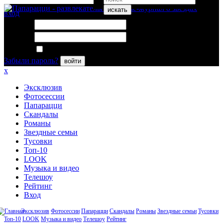
искать
вход
Логин:
Пароль:
Запомнить меня
Забыли пароль?
войти
x
Эксклюзив
Фотосессии
Папарацци
Скандалы
Романы
Звездные семьи
Тусовки
Топ-10
LOOK
Музыка и видео
Телешоу
Рейтинг
Вход
Эксклюзив
Фотосессии
Папарацци
Скандалы
Романы
Звездные семьи
Тусовки
Топ-10
LOOK
Музыка и видео
Телешоу
Рейтинг