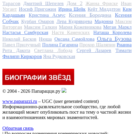
Дом 2
Тарасов
Дмитрий Шепелев
Жанна Фриске
Иван
Ургант
Иосиф Пригожин
Ирина Шейк
Кейт Миддлтон
Ким
Ксения Бородина
Ксения
Кардашьян
Кристина Асмус
Собчак
Курбан Омаров
Лера Кудрявцева
Мадонна
Максим
Виторган
Максим Галкин
Мария Кожевникова
Меган Маркл
Настасья Самбурская
Настя Каменских
Наташа Королева
Ольга Бузова
Николай Басков
Нюша
Оксана Самойлова
Павел Прилучный
Полина Гагарина
Прохор Шаляпин
Рианна
Тимати
Рита Дакота
Светлана Лобода
Сергей Лазарев
Филипп Киркоров
Яна Рудковская
© 2004 - 2026 Папарацци.ру
www.paparazzi.ru
– UGC (user generated content)
Информационно-развлекательное сообщество, где любой
желающий может опубликовать пост на тему о частной жизни
и взаимоотношениях мировых знаменитостей.
Обратная связь
| По вопросам размещения коммерческих новостей: