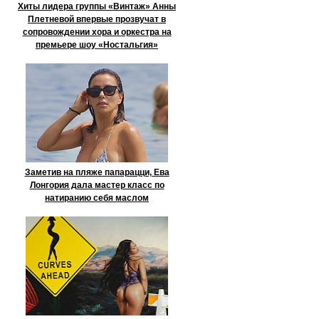
Хиты лидера группы «Винтаж» Анны
Плетневой впервые прозвучат в
сопровождении хора и оркестра на
премьере шоу «Ностальгия»
Заметив на пляже папарацци, Ева
Лонгория дала мастер класс по
натиранию себя маслом