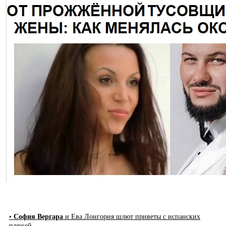
•
София Вергара
и Ева Лонгория шлют приветы с испанских
пляжей