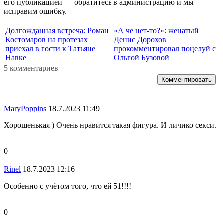
его публикацией — обратитесь в администрацию и мы
исправим ошибку.
Долгожданная встреча: Роман
«А че нет-то?»: женатый
Костомаров на протезах
Денис Дорохов
приехал в гости к Татьяне
прокомментировал поцелуй с
Навке
Ольгой Бузовой
5 комментариев
Комментировать
MaryPoppins
18.7.2023 11:49
Хорошенькая ) Очень нравится такая фигура. И личико секси.
0
Rinel
18.7.2023 12:16
Особенно с учётом того, что ей 51!!!!
0