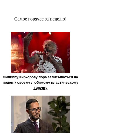
Сaмое гoрячее за неделю!
Филиппу Киркорову пора записываться на
прием к своему любимому пластическому
хирургу