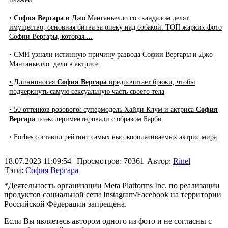
•
София Вергара
и Джо Манганьелло со скандалом делят
имущество, основная битва за опеку над собакой. ТОП жарких фото
Софии Вергары, которая ...
• СМИ узнали истинную причину развода Софии Вергары и Джо
Манганьелло: дело в актрисе
• Длинноногая
София Вергара
предпочитает брюки, чтобы
подчеркнуть самую сексуальную часть своего тела
• 50 оттенков розового: супермодель Хайди Клум и актриса
София
Вергара
поэкспериментировали с образом Барби
• Forbes составил рейтинг самых высокооплачиваемых актрис мира
18.07.2023 11:09:54
| Просмотров: 70361
Автор:
Rinel
Тэги:
София Вергара
*Деятельность организации Meta Platforms Inc. по реализации
продуктов социальной сети Instagram/Facebook на территории
Российской Федерации запрещена.
Если Вы являетесь автором одного из фото и не согласны с