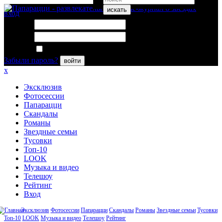
искать
вход
Логин:
Пароль:
Запомнить меня
Забыли пароль?
войти
x
Эксклюзив
Фотосессии
Папарацци
Скандалы
Романы
Звездные семьи
Тусовки
Топ-10
LOOK
Музыка и видео
Телешоу
Рейтинг
Вход
Эксклюзив
Фотосессии
Папарацци
Скандалы
Романы
Звездные семьи
Тусовки
Топ-10
LOOK
Музыка и видео
Телешоу
Рейтинг