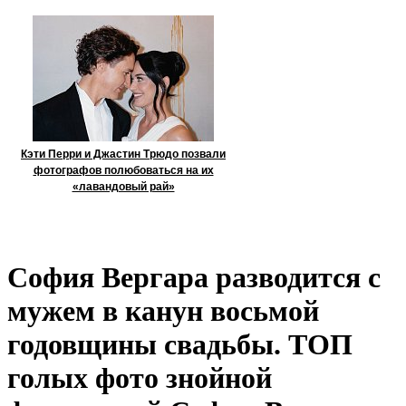
Кэти Перри и Джастин Трюдо позвали
фотографов полюбоваться на их
«лавандовый рай»
София Вергара разводится с
мужем в канун восьмой
годовщины свадьбы. ТОП
голых фото знойной