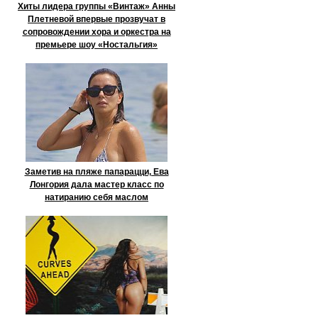
Хиты лидера группы «Винтаж» Анны
Плетневой впервые прозвучат в
сопровождении хора и оркестра на
премьере шоу «Ностальгия»
Заметив на пляже папарацци, Ева
Лонгория дала мастер класс по
натиранию себя маслом