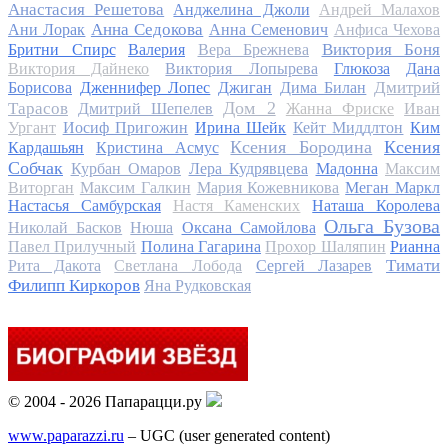
Анастасия Решетова
Анджелина Джоли
Андрей Малахов
Анна Седокова
Ани Лорак
Анна Семенович
Анфиса Чехова
Виктория Боня
Бритни Спирс
Валерия
Вера Брежнева
Виктория Дайнеко
Виктория Лопырева
Глюкоза
Дана
Дмитрий
Борисова
Дженнифер Лопес
Джиган
Дима Билан
Дом 2
Тарасов
Дмитрий Шепелев
Жанна Фриске
Иван
Ургант
Иосиф Пригожин
Ирина Шейк
Кейт Миддлтон
Ким
Ксения Бородина
Ксения
Кардашьян
Кристина Асмус
Собчак
Курбан Омаров
Лера Кудрявцева
Мадонна
Максим
Виторган
Максим Галкин
Мария Кожевникова
Меган Маркл
Настасья Самбурская
Настя Каменских
Наташа Королева
Ольга Бузова
Николай Басков
Нюша
Оксана Самойлова
Павел Прилучный
Полина Гагарина
Прохор Шаляпин
Рианна
Тимати
Рита Дакота
Светлана Лобода
Сергей Лазарев
Филипп Киркоров
Яна Рудковская
© 2004 - 2026 Папарацци.ру
www.paparazzi.ru
– UGC (user generated content)