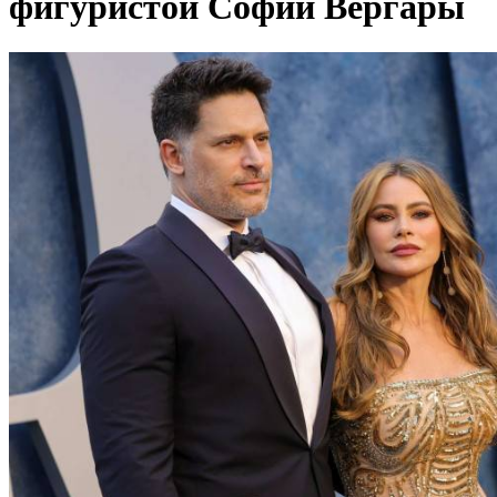
фигуристой Софии Вергары