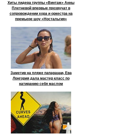
Хиты лидера группы «Винтаж» Анны
Плетневой впервые прозвучат в
сопровождении хора и оркестра на
премьере шоу «Ностальгия»
Заметив на пляже папарацци, Ева
Лонгория дала мастер класс по
натиранию себя маслом