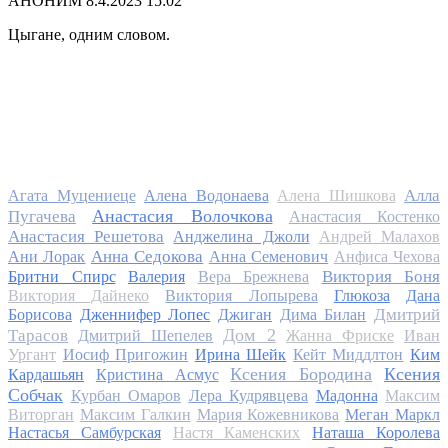
АНОНИМ
8.4.2023 15:02
Цыгане, одним словом.
Алла
Агата Муцениеце
Алена Водонаева
Алена Шишкова
Анастасия Волочкова
Пугачева
Анастасия Костенко
Анастасия Решетова
Анджелина Джоли
Андрей Малахов
Анна Седокова
Ани Лорак
Анна Семенович
Анфиса Чехова
Виктория Боня
Бритни Спирс
Валерия
Вера Брежнева
Виктория Дайнеко
Виктория Лопырева
Глюкоза
Дана
Дмитрий
Борисова
Дженнифер Лопес
Джиган
Дима Билан
Дом 2
Тарасов
Дмитрий Шепелев
Жанна Фриске
Иван
Ургант
Иосиф Пригожин
Ирина Шейк
Кейт Миддлтон
Ким
Ксения Бородина
Ксения
Кардашьян
Кристина Асмус
Собчак
Курбан Омаров
Лера Кудрявцева
Мадонна
Максим
Виторган
Максим Галкин
Мария Кожевникова
Меган Маркл
Настасья Самбурская
Настя Каменских
Наташа Королева