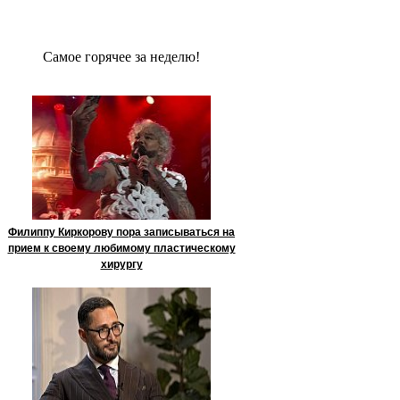
Сaмое гoрячее за неделю!
Филиппу Киркорову пора записываться на
прием к своему любимому пластическому
хирургу