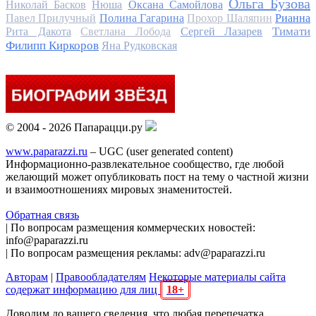
Ольга Бузова
Николай Басков
Нюша
Оксана Самойлова
Павел Прилучный
Полина Гагарина
Прохор Шаляпин
Рианна
Тимати
Рита Дакота
Светлана Лобода
Сергей Лазарев
Филипп Киркоров
Яна Рудковская
© 2004 - 2026 Папарацци.ру
www.paparazzi.ru
– UGC (user generated content)
Информационно-развлекательное сообщество, где любой
желающий может опубликовать пост на тему о частной жизни
и взаимоотношениях мировых знаменитостей.
Обратная связь
| По вопросам размещения коммерческих новостей:
info@paparazzi.ru
| По вопросам размещения рекламы: adv@paparazzi.ru
Авторам
|
Правообладателям
Некоторые материалы сайта
содержат информацию для лиц
18+
Доводим до вашего сведения, что любая перепечатка