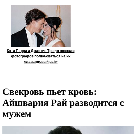
Кэти Перри и Джастин Трюдо позвали
фотографов полюбоваться на их
«лавандовый рай»
Свекровь пьет кровь:
Айшвария Рай разводится с
мужем