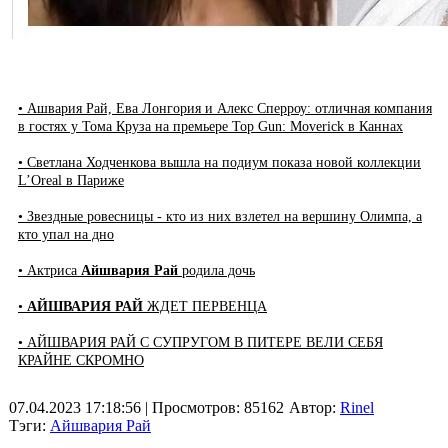
• Ашвария Рай, Ева Лонгория и Алекс Сперроу: отличная компания
в гостях у Тома Круза на премьере Top Gun: Moverick в Каннах
• Светлана Ходченкова вышла на подиум показа новой коллекции
L’Oreal в Париже
• Звездные ровесницы - кто из них взлетел на вершину Олимпа, а
кто упал на дно
• Актриса
Айшвария Рай
родила дочь
•
АЙШВАРИЯ РАЙ
ЖДЕТ ПЕРВЕНЦА
• АЙШВАРИЯ РАЙ С СУПРУГОМ В ПИТЕРЕ ВЕЛИ СЕБЯ
КРАЙНЕ СКРОМНО
07.04.2023 17:18:56
| Просмотров: 85162
Автор:
Rinel
Тэги:
Айшвария Рай