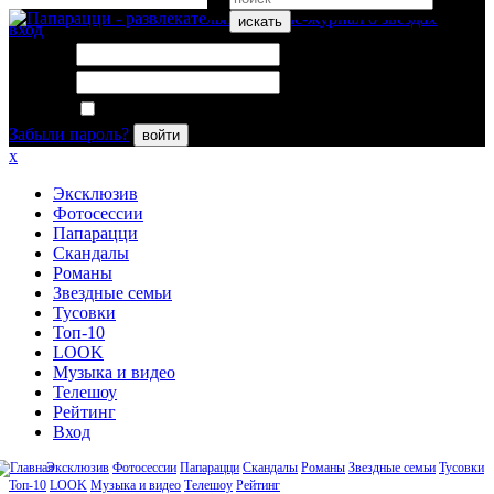
искать
вход
Логин:
Пароль:
Запомнить меня
Забыли пароль?
войти
x
Эксклюзив
Фотосессии
Папарацци
Скандалы
Романы
Звездные семьи
Тусовки
Топ-10
LOOK
Музыка и видео
Телешоу
Рейтинг
Вход
Эксклюзив
Фотосессии
Папарацци
Скандалы
Романы
Звездные семьи
Тусовки
Топ-10
LOOK
Музыка и видео
Телешоу
Рейтинг