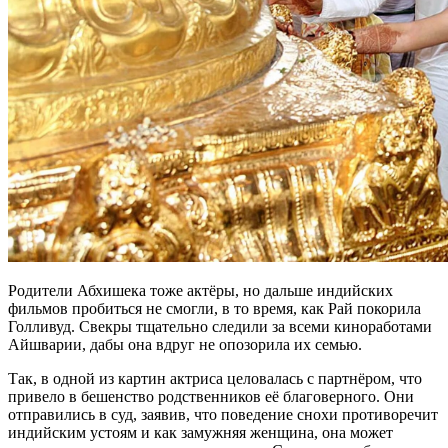
Родители Абхишека тоже актёры, но дальше индийских
фильмов пробиться не смогли, в то время, как Рай покорила
Голливуд. Свекры тщательно следили за всеми киноработами
Айшварии, дабы она вдруг не опозорила их семью.
Так, в одной из картин актриса целовалась с партнёром, что
привело в бешенство родственников её благоверного. Они
отправились в суд, заявив, что поведение снохи противоречит
индийским устоям и как замужняя женщина, она может