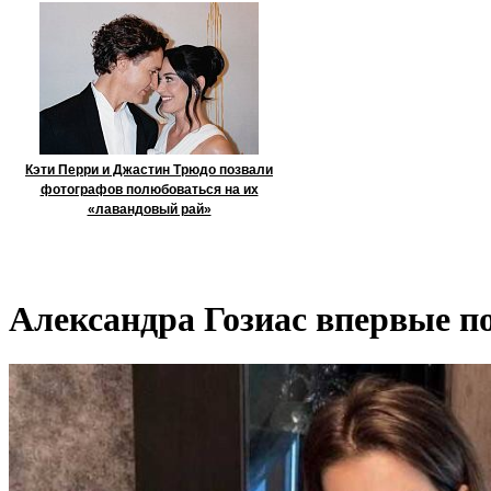
Кэти Перри и Джастин Трюдо позвали
фотографов полюбоваться на их
«лавандовый рай»
Александра Гозиас впервые п