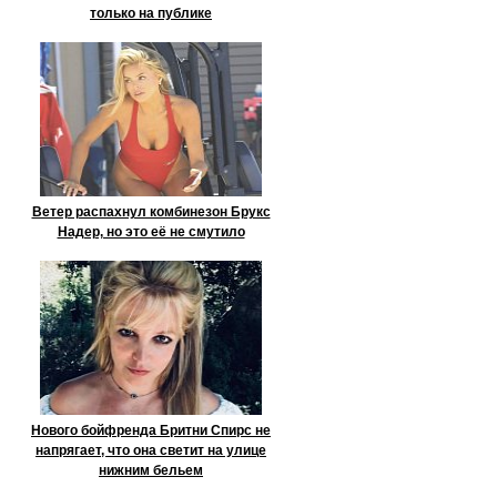
только на публике
Ветер распахнул комбинезон Брукс
Надер, но это её не смутило
Нового бойфренда Бритни Спирс не
напрягает, что она светит на улице
нижним бельем