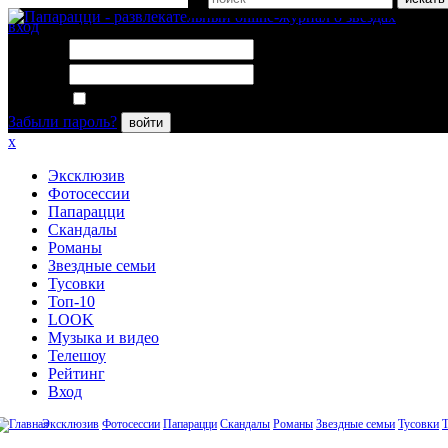
вход
Логин:
Пароль:
Запомнить меня
Забыли пароль?
войти
x
Эксклюзив
Фотосессии
Папарацци
Скандалы
Романы
Звездные семьи
Тусовки
Топ-10
LOOK
Музыка и видео
Телешоу
Рейтинг
Вход
Эксклюзив
Фотосессии
Папарацци
Скандалы
Романы
Звездные семьи
Тусовки
Т