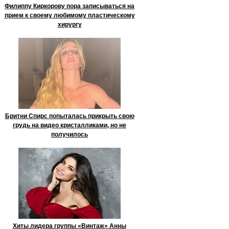
Филиппу Киркорову пора записываться на
прием к своему любимому пластическому
хирургу
Бритни Спирс попыталась прикрыть свою
грудь на видео кристалликами, но не
получилось
Хиты лидера группы «Винтаж» Анны