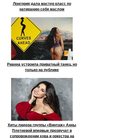
Лонгория дала мастер класс по
натиранию себя маслом
Рианна устроила приватный танец, но
только на публике
Хиты лидера группы «Винтаж» Анны
Плетневой впервые прозвучат в
сопровождении хора и оркестра на