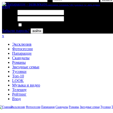
вход
Логин:
Пароль:
Запомнить меня
Забыли пароль?
войти
x
Эксклюзив
Фотосессии
Папарацци
Скандалы
Романы
Звездные семьи
Тусовки
Топ-10
LOOK
Музыка и видео
Телешоу
Рейтинг
Вход
Эксклюзив
Фотосессии
Папарацци
Скандалы
Романы
Звездные семьи
Тусовки
Т