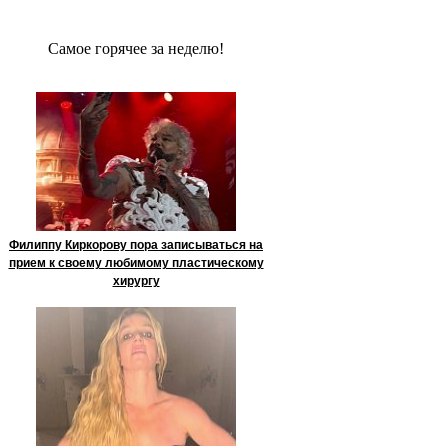
Сaмое гoрячее за неделю!
Филиппу Киркорову пора записываться на
прием к своему любимому пластическому
хирургу