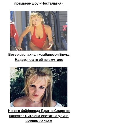
премьере шоу «Ностальгия»
Ветер распахнул комбинезон Брукс
Надер, но это её не смутило
Нового бойфренда Бритни Спирс не
напрягает, что она светит на улице
нижним бельем