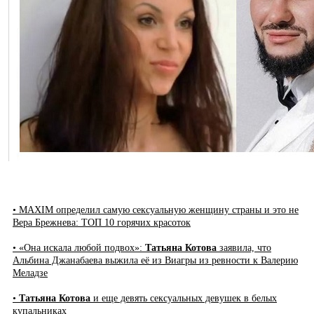
• MAXIM определил самую сексуальную женщину страны и это не
Вера Брежнева: ТОП 10 горячих красоток
• «Она искала любой подвох»:
Татьяна Котова
заявила, что
Альбина Джанабаева выжила её из Виагры из ревности к Валерию
Меладзе
•
Татьяна Котова
и еще девять сексуальных девушек в белых
купальниках