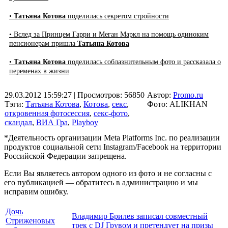
•
Татьяна Котова
поделилась секретом стройности
• Вслед за Принцем Гарри и Меган Маркл на помощь одиноким
пенсионерам пришла
Татьяна Котова
•
Татьяна Котова
поделилась соблазнительным фото и рассказала о
переменах в жизни
29.03.2012 15:59:27
| Просмотров: 56850
Автор:
Promo.ru
Тэги:
Татьяна Котова
,
Котова
,
секс
,
Фото: ALIKHAN
откровенная фотосессия
,
секс-фото
,
скандал
,
ВИА Гра
,
Playboy
*Деятельность организации Meta Platforms Inc. по реализации
продуктов социальной сети Instagram/Facebook на территории
Российской Федерации запрещена.
Если Вы являетесь автором одного из фото и не согласны с
его публикацией — обратитесь в администрацию и мы
исправим ошибку.
Дочь
Владимир Брилев записал совместный
Стриженовых
трек с DJ Грувом и претендует на призы