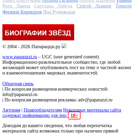
Павел Прилучный
Полина Гагарина
Прохор Шаляпин
Рианна
Тимати
Рита Дакота
Светлана Лобода
Сергей Лазарев
Филипп Киркоров
Яна Рудковская
© 2004 - 2026 Папарацци.ру
www.paparazzi.ru
– UGC (user generated content)
Информационно-развлекательное сообщество, где любой
желающий может опубликовать пост на тему о частной жизни
и взаимоотношениях мировых знаменитостей.
Обратная связь
| По вопросам размещения коммерческих новостей:
info@paparazzi.ru
| По вопросам размещения рекламы: adv@paparazzi.ru
Авторам
|
Правообладателям
Некоторые материалы сайта
содержат информацию для лиц
18+
Доводим до вашего сведения, что любая перепечатка
материалов сайта возможна только при наличии прямой