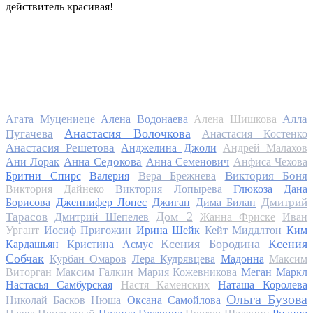
действитель красивая!
Алла
Агата Муцениеце
Алена Водонаева
Алена Шишкова
Анастасия Волочкова
Пугачева
Анастасия Костенко
Анастасия Решетова
Анджелина Джоли
Андрей Малахов
Анна Седокова
Ани Лорак
Анна Семенович
Анфиса Чехова
Виктория Боня
Бритни Спирс
Валерия
Вера Брежнева
Виктория Дайнеко
Виктория Лопырева
Глюкоза
Дана
Дмитрий
Борисова
Дженнифер Лопес
Джиган
Дима Билан
Дом 2
Тарасов
Дмитрий Шепелев
Жанна Фриске
Иван
Ургант
Иосиф Пригожин
Ирина Шейк
Кейт Миддлтон
Ким
Ксения Бородина
Ксения
Кардашьян
Кристина Асмус
Собчак
Курбан Омаров
Лера Кудрявцева
Мадонна
Максим
Виторган
Максим Галкин
Мария Кожевникова
Меган Маркл
Настасья Самбурская
Настя Каменских
Наташа Королева
Ольга Бузова
Николай Басков
Нюша
Оксана Самойлова