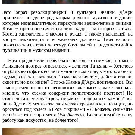
Зато образ революционерки и бунтарки Жанны Д`Арк
пришелся по душе редакторам другого мужского издания,
которые незамедлительно перекупили великолепные снимки.
Камнем преткновения стали лишь кадры, на которых Татьяна
Котова запечатлена с мечом в руках, а также пылающей на
костре инквизиции и в железных доспехах. Тема насилия
показалась издателю чересчур брутальной и недопустимой к
публикации в мужском издании.
- Нам предложили переделать несколько снимков, но мы с
Алиханом наотрез отказались, - делится Татьяна. – Хотелось
опубликовать фотосессию именно в том виде, в котором она и
задумывалась изначально. Тема насилия там, действительно,
сквозит, но как иначе? Это же Жанна Д`Арк, воительница. Вы
знаете, смешно, но от нескольких знакомых я даже слышала
мнения, что съемка содержит политический подтекст! Не
стоит читать между строк, никаких "подводных камней" вы
не найдете. У меня есть своя четкая гражданская позиция, но
бросаться под колеса БТРов с криками «Я Божена, снимайте
меня!» - это не про меня (
Улыбается
). Воспринимайте нашу
работу как искусство, не более того!