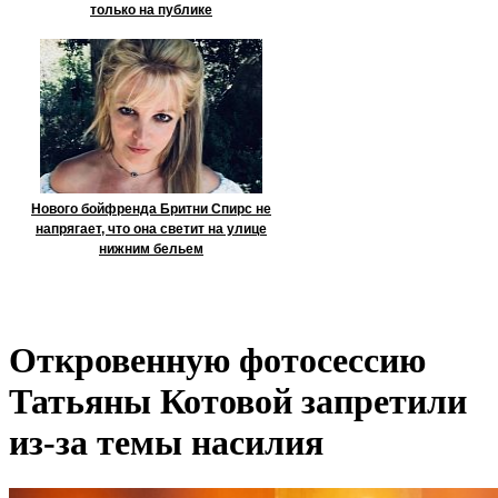
только на публике
Нового бойфренда Бритни Спирс не
напрягает, что она светит на улице
нижним бельем
Откровенную фотосессию
Татьяны Котовой запретили
из-за темы насилия