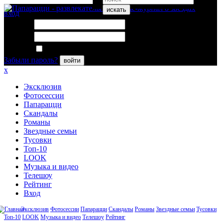
искать
вход
Логин:
Пароль:
Запомнить меня
Забыли пароль?
войти
x
Эксклюзив
Фотосессии
Папарацци
Скандалы
Романы
Звездные семьи
Тусовки
Топ-10
LOOK
Музыка и видео
Телешоу
Рейтинг
Вход
Эксклюзив
Фотосессии
Папарацци
Скандалы
Романы
Звездные семьи
Тусовки
Топ-10
LOOK
Музыка и видео
Телешоу
Рейтинг