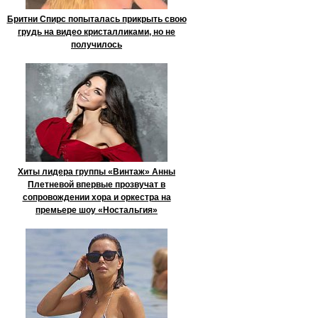
Бритни Спирс попыталась прикрыть свою
грудь на видео кристалликами, но не
получилось
Хиты лидера группы «Винтаж» Анны
Плетневой впервые прозвучат в
сопровождении хора и оркестра на
премьере шоу «Ностальгия»