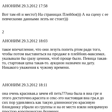
АНОНИМ
29.3.2012 17:58
Вот там ей и место!) На страницах Плейбоя))) А на сцену с ее
певческими данными лезть не стоит)))
2
АНОНИМ
29.3.2012 18:03
такое впечатление, что они лезуть попеть ртом ради того,
чтобы потом выставиться на продаже в плейбоях-максимах.
указывали бы сразу ценник, чтоб проще было. Певица такая-
то, стартовая цена такая-то. аукцион назначен на дату.
Никакого уважения к чужому времени.
АНОНИМ
29.3.2012 18:11
она очень красивая.а зачем ей петь???она была в виа гре и
этого достаточно.красота и секс-это настоящая виа гра.я до
сих пор удивляюсь как такую длинноногую красивую
блондинку убрали из группы и на ее место взяли невзрачную
простую коротконогую бушмину...