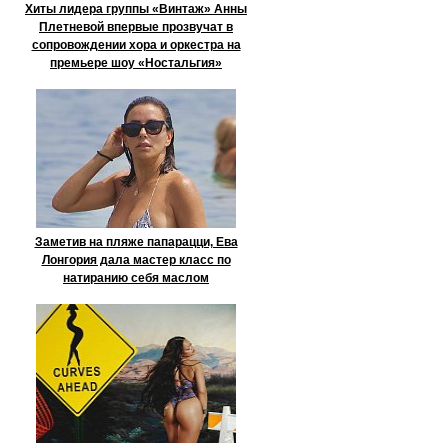
Хиты лидера группы «Винтаж» Анны
Плетневой впервые прозвучат в
сопровождении хора и оркестра на
премьере шоу «Ностальгия»
Заметив на пляже папарацци, Ева
Лонгория дала мастер класс по
натиранию себя маслом