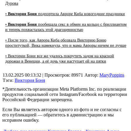
Дурова
•
Виктория Боня
подпортила Авроре Киба новогодние праздники
•
Виктория Боня
пообещала секс в обмен на кольцо с бриллиантом
и теперь похвасталась этой драгоценностью
• После того, как Аврора Киба обозвала Викторию Боню
проституткой, Вика намекнула, что и мама Авроры ничем не лучше
• Виктории Бони все же удалось покрутить задом на красной
дорожке в Венеции, а её дочь уже наступает ей на пятки
13.02.2025 00:13:32
| Просмотров: 89971
Автор:
MaryPoppins
Тэги:
Виктория Боня
*Деятельность организации Meta Platforms Inc. по реализации
продуктов социальной сети Instagram/Facebook на территории
Российской Федерации запрещена.
Если Вы являетесь автором одного из фото и не согласны с
его публикацией — обратитесь в администрацию и мы
исправим ошибку.