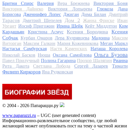
Виктория Боня
Бритни Спирс
Валерия
Вера Брежнева
Виктория Дайнеко
Виктория Лопырева
Глюкоза
Дана
Дмитрий
Борисова
Дженнифер Лопес
Джиган
Дима Билан
Дом 2
Тарасов
Дмитрий Шепелев
Жанна Фриске
Иван
Ургант
Иосиф Пригожин
Ирина Шейк
Кейт Миддлтон
Ким
Ксения Бородина
Ксения
Кардашьян
Кристина Асмус
Собчак
Курбан Омаров
Лера Кудрявцева
Мадонна
Максим
Виторган
Максим Галкин
Мария Кожевникова
Меган Маркл
Настасья Самбурская
Настя Каменских
Наташа Королева
Ольга Бузова
Николай Басков
Нюша
Оксана Самойлова
Павел Прилучный
Полина Гагарина
Прохор Шаляпин
Рианна
Тимати
Рита Дакота
Светлана Лобода
Сергей Лазарев
Филипп Киркоров
Яна Рудковская
© 2004 - 2026 Папарацци.ру
www.paparazzi.ru
– UGC (user generated content)
Информационно-развлекательное сообщество, где любой
желающий может опубликовать пост на тему о частной жизни