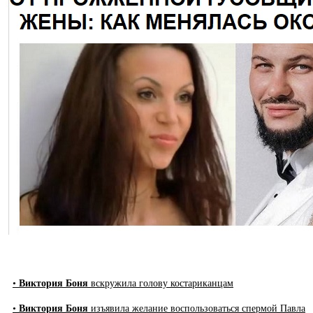
•
Виктория Боня
вскружила голову костариканцам
•
Виктория Боня
изъявила желание воспользоваться спермой Павла