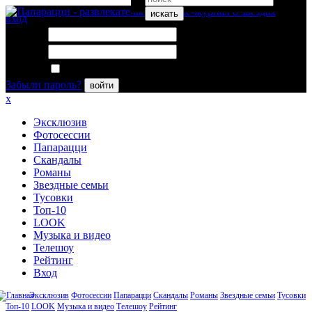
искать
вход
Логин:
Пароль:
Запомнить меня
Забыли пароль?
войти
x
Эксклюзив
Фотосессии
Папарацци
Скандалы
Романы
Звездные семьи
Тусовки
Топ-10
LOOK
Музыка и видео
Телешоу
Рейтинг
Вход
Эксклюзив
Фотосессии
Папарацци
Скандалы
Романы
Звездные семьи
Тусовки
Топ-10
LOOK
Музыка и видео
Телешоу
Рейтинг