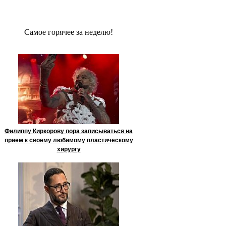
Сaмое гoрячее за неделю!
Филиппу Киркорову пора записываться на
прием к своему любимому пластическому
хирургу