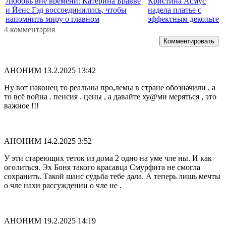
Любовь вне времени: Катерина Бравве
Кристина Асмус
и Йенс Гэд воссоединились, чтобы
надела платье с
напомнить миру о главном
эффектным декольте
4 комментария
Комментировать
АНОНИМ
13.2.2025 13:42
Ну вот наконец то реальны про,лемы в стране обозначили , а
то всё война . пенсия . цены , а давайте ху@ми меряться , это
важное !!!
АНОНИМ
14.2.2025 3:52
У эти стареющих теток из дома 2 одно на уме чле ны. И как
оголиться. Эх Боня такого красавца Смурфита не смогла
сохранить. Такой шанс судьба тебе дала. А теперь лишь мечты
о чле нахи рассуждении о чле не .
АНОНИМ
19.2.2025 14:19