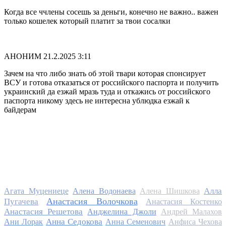
Когда все ччлены сосешь за деньги, конечно не важно.. важен
только кошелек который платит за твои сосалки
АНОНИМ
21.2.2025 3:11
Зачем на что либо знать об этой твари которая спонсирует
ВСУ и готова отказаться от российского паспорта и получить
украинский да езжай мразь туда и откажись от российского
паспорта никому здесь не интересна ублюдка езжай к
байдерам
Алла
Агата Муцениеце
Алена Водонаева
Алена Шишкова
Анастасия Волочкова
Пугачева
Анастасия Костенко
Анастасия Решетова
Анджелина Джоли
Андрей Малахов
Анна Седокова
Ани Лорак
Анна Семенович
Анфиса Чехова