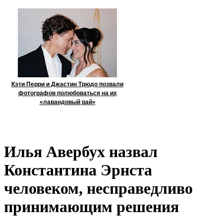
Кэти Перри и Джастин Трюдо позвали
фотографов полюбоваться на их
«лавандовый рай»
Илья Авербух назвал
Константина Эрнста
человеком, несправедливо
принимающим решения