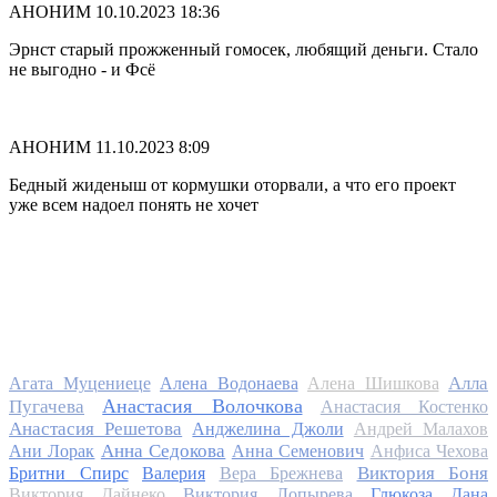
АНОНИМ
10.10.2023 18:36
Эрнст старый прожженный гомосек, любящий деньги. Стало
не выгодно - и Фсё
АНОНИМ
11.10.2023 8:09
Бедный жиденыш от кормушки оторвали, а что его проект
уже всем надоел понять не хочет
Алла
Агата Муцениеце
Алена Водонаева
Алена Шишкова
Анастасия Волочкова
Пугачева
Анастасия Костенко
Анастасия Решетова
Анджелина Джоли
Андрей Малахов
Анна Седокова
Ани Лорак
Анна Семенович
Анфиса Чехова
Виктория Боня
Бритни Спирс
Валерия
Вера Брежнева
Виктория Дайнеко
Виктория Лопырева
Глюкоза
Дана