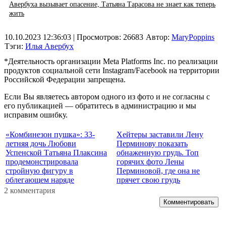
Авербуха вызывает опасение, Татьяна Тарасова не знает как теперь
жить
10.10.2023 12:36:03
| Просмотров: 26683
Автор:
MaryPoppins
Тэги:
Илья Авербух
*Деятельность организации Meta Platforms Inc. по реализации
продуктов социальной сети Instagram/Facebook на территории
Российской Федерации запрещена.
Если Вы являетесь автором одного из фото и не согласны с
его публикацией — обратитесь в администрацию и мы
исправим ошибку.
«Комбинезон пушка»: 33-
Хейтеры заставили Лену
летняя дочь Любови
Перминову показать
Успенской Татьяна Плаксина
обнаженную грудь. Топ
продемонстрировала
горячих фото Лены
стройную фигуру в
Перминовой, где она не
облегающем наряде
прячет свою грудь
2 комментария
Комментировать