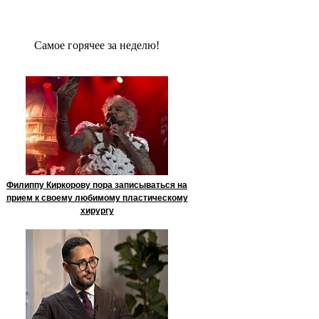
Сaмое гoрячее за неделю!
Филиппу Киркорову пора записываться на
прием к своему любимому пластическому
хирургу