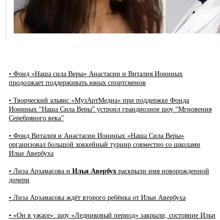
• Фонд «Наша сила Веры» Анастасии и Виталия Иониных
продолжает поддерживать юных спортсменов
• Творческий альянс «МузАртМедиа» при поддержке Фонда
Иониных “Наша Сила Веры” устроил грандиозное шоу “Мгновения
Серебряного века”
• Фонд Виталия и Анастасии Иониных «Наша Сила Веры»
организовал большой хоккейный турнир совместно со школами
Ильи Авербуха
• Лиза Арзамасова и
Илья Авербух
раскрыли имя новорожденной
дочери
• Лиза Арзамасова ждёт второго ребёнка от Ильи Авербуха
• «Он в ужасе»: шоу «Ледниковый период» закрыли, состояние Ильи