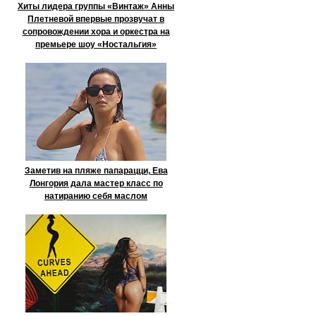
Хиты лидера группы «Винтаж» Анны
Плетневой впервые прозвучат в
сопровождении хора и оркестра на
премьере шоу «Ностальгия»
Заметив на пляже папарацци, Ева
Лонгория дала мастер класс по
натиранию себя маслом