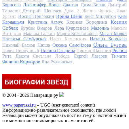
Дмитрий
Борисова
Дженнифер Лопес
Джиган
Дима Билан
Дом 2
Тарасов
Дмитрий Шепелев
Жанна Фриске
Иван
Ургант
Иосиф Пригожин
Ирина Шейк
Кейт Миддлтон
Ким
Ксения Бородина
Ксения
Кардашьян
Кристина Асмус
Собчак
Курбан Омаров
Лера Кудрявцева
Мадонна
Максим
Виторган
Максим Галкин
Мария Кожевникова
Меган Маркл
Настасья Самбурская
Настя Каменских
Наташа Королева
Ольга Бузова
Николай Басков
Нюша
Оксана Самойлова
Павел Прилучный
Полина Гагарина
Прохор Шаляпин
Рианна
Тимати
Рита Дакота
Светлана Лобода
Сергей Лазарев
Филипп Киркоров
Яна Рудковская
© 2004 - 2026 Папарацци.ру
www.paparazzi.ru
– UGC (user generated content)
Информационно-развлекательное сообщество, где любой
желающий может опубликовать пост на тему о частной жизни
и взаимоотношениях мировых знаменитостей.