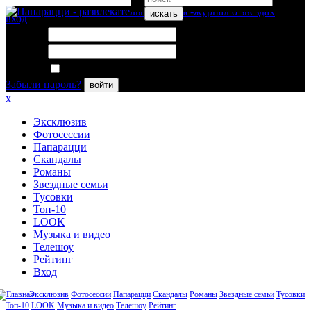
искать
вход
Логин:
Пароль:
Запомнить меня
Забыли пароль?
войти
x
Эксклюзив
Фотосессии
Папарацци
Скандалы
Романы
Звездные семьи
Тусовки
Топ-10
LOOK
Музыка и видео
Телешоу
Рейтинг
Вход
Эксклюзив
Фотосессии
Папарацци
Скандалы
Романы
Звездные семьи
Тусовки
Топ-10
LOOK
Музыка и видео
Телешоу
Рейтинг