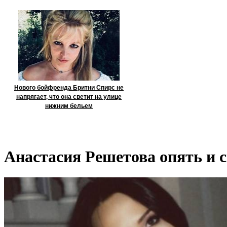
Нового бойфренда Бритни Спирс не
напрягает, что она светит на улице
нижним бельем
Анастасия Решетова опять и с