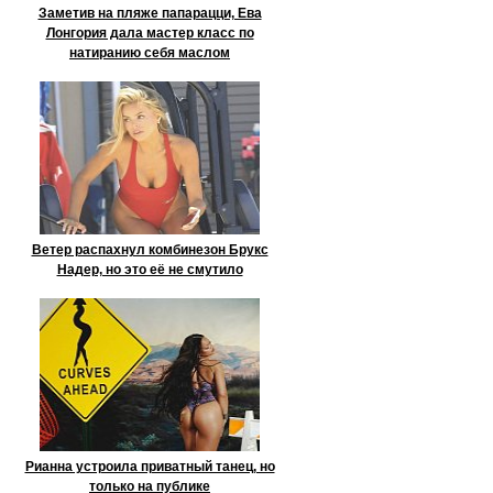
Заметив на пляже папарацци, Ева
Лонгория дала мастер класс по
натиранию себя маслом
Ветер распахнул комбинезон Брукс
Надер, но это её не смутило
Рианна устроила приватный танец, но
только на публике