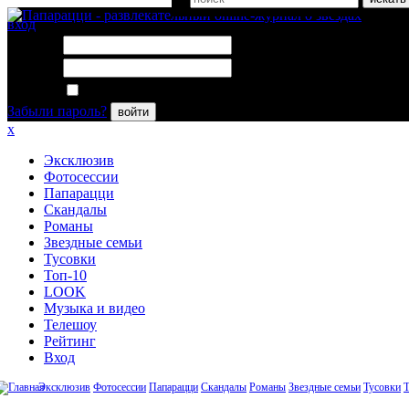
вход
Логин:
Пароль:
Запомнить меня
Забыли пароль?
войти
x
Эксклюзив
Фотосессии
Папарацци
Скандалы
Романы
Звездные семьи
Тусовки
Топ-10
LOOK
Музыка и видео
Телешоу
Рейтинг
Вход
Эксклюзив
Фотосессии
Папарацци
Скандалы
Романы
Звездные семьи
Тусовки
Т