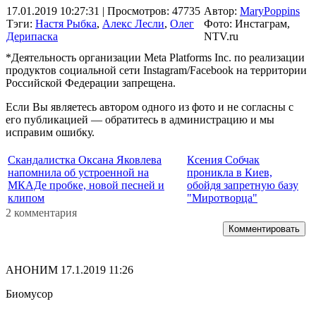
17.01.2019 10:27:31
| Просмотров: 47735
Автор:
MaryPoppins
Тэги:
Настя Рыбка
,
Алекс Лесли
,
Олег
Фото: Инстаграм,
Дерипаска
NTV.ru
*Деятельность организации Meta Platforms Inc. по реализации
продуктов социальной сети Instagram/Facebook на территории
Российской Федерации запрещена.
Если Вы являетесь автором одного из фото и не согласны с
его публикацией — обратитесь в администрацию и мы
исправим ошибку.
Скандалистка Оксана Яковлева
Ксения Собчак
напомнила об устроенной на
проникла в Киев,
МКАДе пробке, новой песней и
обойдя запретную базу
клипом
"Миротворца"
2 комментария
Комментировать
АНОНИМ
17.1.2019 11:26
Биомусор