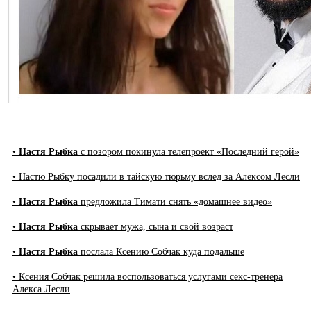
•
Настя Рыбка
с позором покинула телепроект «Последний герой»
• Настю Рыбку посадили в тайскую тюрьму вслед за Алексом Лесли
•
Настя Рыбка
предложила Тимати снять «домашнее видео»
•
Настя Рыбка
скрывает мужа, сына и свой возраст
•
Настя Рыбка
послала Ксению Собчак куда подальше
• Ксения Собчак решила воспользоваться услугами секс-тренера
Алекса Лесли