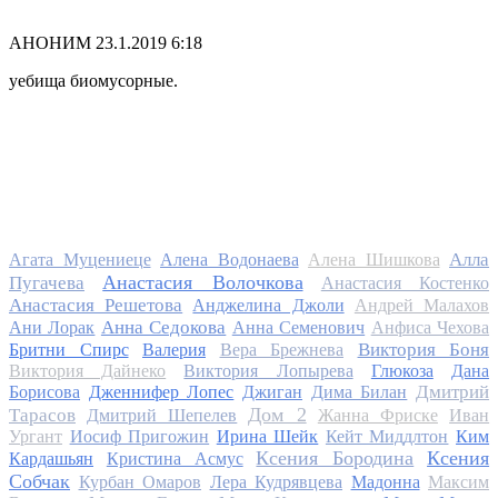
АНОНИМ
23.1.2019 6:18
уебища биомусорные.
Алла
Агата Муцениеце
Алена Водонаева
Алена Шишкова
Анастасия Волочкова
Пугачева
Анастасия Костенко
Анастасия Решетова
Анджелина Джоли
Андрей Малахов
Анна Седокова
Ани Лорак
Анна Семенович
Анфиса Чехова
Виктория Боня
Бритни Спирс
Валерия
Вера Брежнева
Виктория Дайнеко
Виктория Лопырева
Глюкоза
Дана
Дмитрий
Борисова
Дженнифер Лопес
Джиган
Дима Билан
Дом 2
Тарасов
Дмитрий Шепелев
Жанна Фриске
Иван
Ургант
Иосиф Пригожин
Ирина Шейк
Кейт Миддлтон
Ким
Ксения Бородина
Ксения
Кардашьян
Кристина Асмус
Собчак
Курбан Омаров
Лера Кудрявцева
Мадонна
Максим