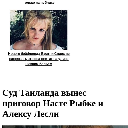
только на публике
Нового бойфренда Бритни Спирс не
напрягает, что она светит на улице
нижним бельем
Суд Таиланда вынес
приговор Насте Рыбке и
Алексу Лесли