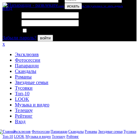
искать
вход
Логин:
Пароль:
Запомнить меня
Забыли пароль?
войти
x
Эксклюзив
Фотосессии
Папарацци
Скандалы
Романы
Звездные семьи
Тусовки
Топ-10
LOOK
Музыка и видео
Телешоу
Рейтинг
Вход
Эксклюзив
Фотосессии
Папарацци
Скандалы
Романы
Звездные семьи
Тусовки
Топ-10
LOOK
Музыка и видео
Телешоу
Рейтинг