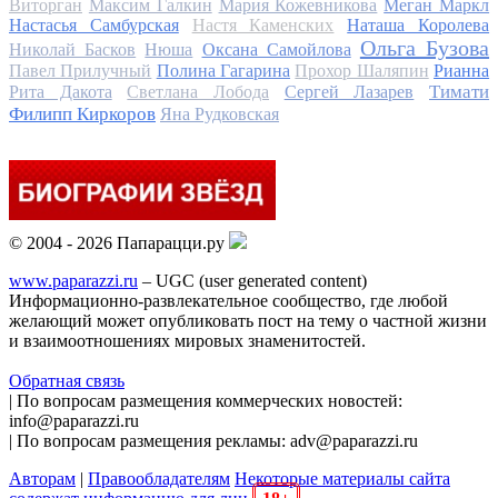
Виторган
Максим Галкин
Мария Кожевникова
Меган Маркл
Настасья Самбурская
Настя Каменских
Наташа Королева
Ольга Бузова
Николай Басков
Нюша
Оксана Самойлова
Павел Прилучный
Полина Гагарина
Прохор Шаляпин
Рианна
Тимати
Рита Дакота
Светлана Лобода
Сергей Лазарев
Филипп Киркоров
Яна Рудковская
© 2004 - 2026 Папарацци.ру
www.paparazzi.ru
– UGC (user generated content)
Информационно-развлекательное сообщество, где любой
желающий может опубликовать пост на тему о частной жизни
и взаимоотношениях мировых знаменитостей.
Обратная связь
| По вопросам размещения коммерческих новостей:
info@paparazzi.ru
| По вопросам размещения рекламы: adv@paparazzi.ru
Авторам
|
Правообладателям
Некоторые материалы сайта