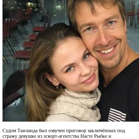
Судом Таиланда был озвучен приговор заключённых под
стражу девушке из эскорт-агентства Насте Рыбке и