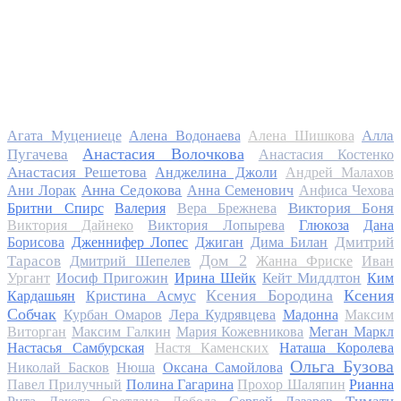
Алла
Агата Муцениеце
Алена Водонаева
Алена Шишкова
Анастасия Волочкова
Пугачева
Анастасия Костенко
Анастасия Решетова
Анджелина Джоли
Андрей Малахов
Анна Седокова
Ани Лорак
Анна Семенович
Анфиса Чехова
Виктория Боня
Бритни Спирс
Валерия
Вера Брежнева
Виктория Дайнеко
Виктория Лопырева
Глюкоза
Дана
Дмитрий
Борисова
Дженнифер Лопес
Джиган
Дима Билан
Дом 2
Тарасов
Дмитрий Шепелев
Жанна Фриске
Иван
Ургант
Иосиф Пригожин
Ирина Шейк
Кейт Миддлтон
Ким
Ксения Бородина
Ксения
Кардашьян
Кристина Асмус
Собчак
Курбан Омаров
Лера Кудрявцева
Мадонна
Максим
Виторган
Максим Галкин
Мария Кожевникова
Меган Маркл
Настасья Самбурская
Настя Каменских
Наташа Королева
Ольга Бузова
Николай Басков
Нюша
Оксана Самойлова
Павел Прилучный
Полина Гагарина
Прохор Шаляпин
Рианна