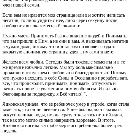
член нашей семьи.
Если вам не нравится моя страница или вы хотите написать
негатив, то либо уйдите с неё, либо через секунду после
сообщения вы окажетесь в блок-листе.
Нужно уметь Принимать Разное видение людей и Понимать,
что вы пришли к Ним, а не они к вам. А выкидывать негатив
в чужом доме, потому что инстаграм позволяет создать
закрытую анонимную страницу, удел... ну сами знаете.
Желаем всем любви. Сегодня были тяжелые моменты и в то
же время необычно легкие. Мы эту боль максимально
прожили и отпускаем с любовью и благодарностью! Потому
что нужно находить в себе Силы и Осознанно прорабатывать
все, что происходит, принимать, понимать, отпускать и
начинать новое.. с уважением помня обо всем. И сильно
благодарим за поддержку, я Всё читаю! ".
Яцковская узнала, что ее ребеночек умер в утробе, когда стала
замечать, что он не шевелится. У нее был вариант вызвать
искусственные роды, но она сразу отказалась от этой идеи,
так как это могло сильно навредить здоровью. В итоге,
Яцковская носила в утробе мертвого ребеночка более трех
недель.