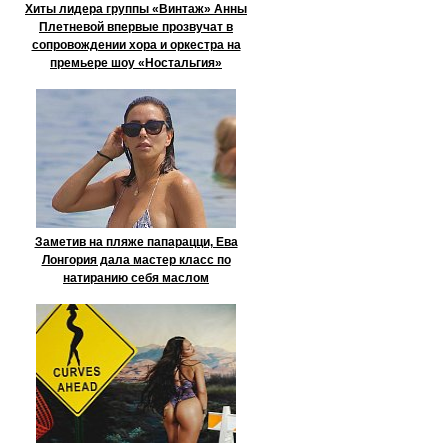
Хиты лидера группы «Винтаж» Анны
Плетневой впервые прозвучат в
сопровождении хора и оркестра на
премьере шоу «Ностальгия»
Заметив на пляже папарацци, Ева
Лонгория дала мастер класс по
натиранию себя маслом