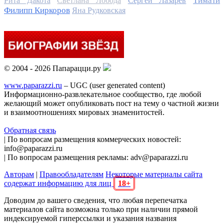
Тимати
Рита Дакота
Светлана Лобода
Сергей Лазарев
Филипп Киркоров
Яна Рудковская
© 2004 - 2026 Папарацци.ру
www.paparazzi.ru
– UGC (user generated content)
Информационно-развлекательное сообщество, где любой
желающий может опубликовать пост на тему о частной жизни
и взаимоотношениях мировых знаменитостей.
Обратная связь
| По вопросам размещения коммерческих новостей:
info@paparazzi.ru
| По вопросам размещения рекламы: adv@paparazzi.ru
Авторам
|
Правообладателям
Некоторые материалы сайта
содержат информацию для лиц
18+
Доводим до вашего сведения, что любая перепечатка
материалов сайта возможна только при наличии прямой
индексируемой гиперссылки и указания названия