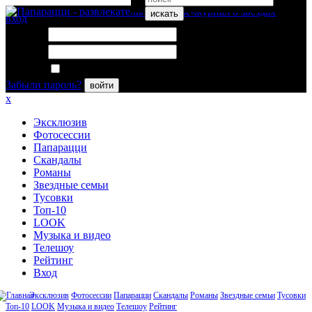
искать
вход
Логин:
Пароль:
Запомнить меня
Забыли пароль?
войти
x
Эксклюзив
Фотосессии
Папарацци
Скандалы
Романы
Звездные семьи
Тусовки
Топ-10
LOOK
Музыка и видео
Телешоу
Рейтинг
Вход
Эксклюзив
Фотосессии
Папарацци
Скандалы
Романы
Звездные семьи
Тусовки
Топ-10
LOOK
Музыка и видео
Телешоу
Рейтинг