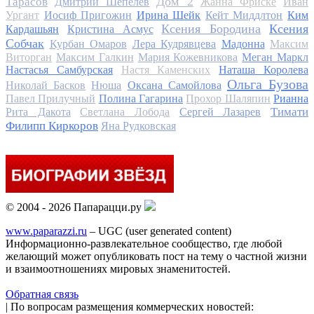
Дом 2
Тарасов
Дмитрий Шепелев
Жанна Фриске
Иван
Ургант
Иосиф Пригожин
Ирина Шейк
Кейт Миддлтон
Ким
Ксения Бородина
Ксения
Кардашьян
Кристина Асмус
Собчак
Курбан Омаров
Лера Кудрявцева
Мадонна
Максим
Виторган
Максим Галкин
Мария Кожевникова
Меган Маркл
Настасья Самбурская
Настя Каменских
Наташа Королева
Ольга Бузова
Николай Басков
Нюша
Оксана Самойлова
Павел Прилучный
Полина Гагарина
Прохор Шаляпин
Рианна
Тимати
Рита Дакота
Светлана Лобода
Сергей Лазарев
Филипп Киркоров
Яна Рудковская
© 2004 - 2026 Папарацци.ру
www.paparazzi.ru
– UGC (user generated content)
Информационно-развлекательное сообщество, где любой
желающий может опубликовать пост на тему о частной жизни
и взаимоотношениях мировых знаменитостей.
Обратная связь
| По вопросам размещения коммерческих новостей: