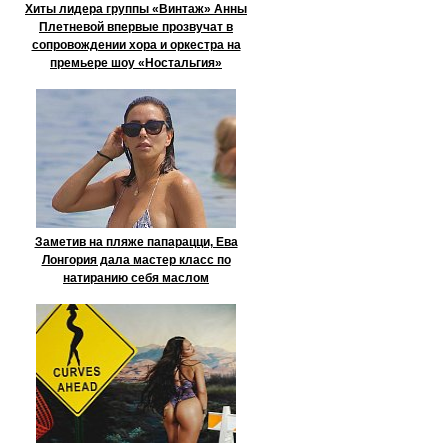
Хиты лидера группы «Винтаж» Анны
Плетневой впервые прозвучат в
сопровождении хора и оркестра на
премьере шоу «Ностальгия»
Заметив на пляже папарацци, Ева
Лонгория дала мастер класс по
натиранию себя маслом