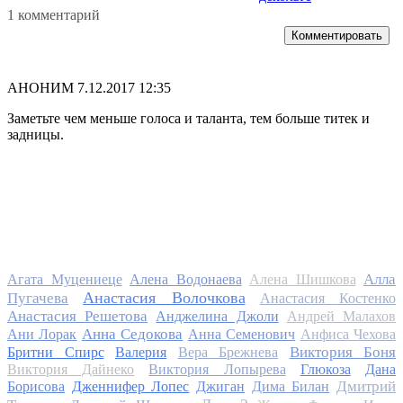
1 комментарий
Комментировать
АНОНИМ
7.12.2017 12:35
Заметьте чем меньше голоса и таланта, тем больше титек и
задницы.
Алла
Агата Муцениеце
Алена Водонаева
Алена Шишкова
Анастасия Волочкова
Пугачева
Анастасия Костенко
Анастасия Решетова
Анджелина Джоли
Андрей Малахов
Анна Седокова
Ани Лорак
Анна Семенович
Анфиса Чехова
Виктория Боня
Бритни Спирс
Валерия
Вера Брежнева
Виктория Дайнеко
Виктория Лопырева
Глюкоза
Дана
Дмитрий
Борисова
Дженнифер Лопес
Джиган
Дима Билан