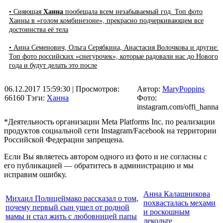
• Сияющая
Ханна
пообещала всем незабываемый год. Топ фото
Ханны в «голом комбинезоне», прекрасно подчеркивающем все
достоинства её тела
• Анна Семенович, Ольга Серябкина, Анастасия Волочкова и другие:
Топ фото российских «снегурочек», которые радовали нас до Нового
года и будут делать это после
06.12.2017 15:59:30
| Просмотров:
Автор:
MaryPoppins
66160
Тэги:
Ханна
Фото:
instagram.com/offi_hanna
*Деятельность организации Meta Platforms Inc. по реализации
продуктов социальной сети Instagram/Facebook на территории
Российской Федерации запрещена.
Если Вы являетесь автором одного из фото и не согласны с
его публикацией — обратитесь в администрацию и мы
исправим ошибку.
Анна Калашникова
Михаил Полицеймако рассказал о том,
похвасталась мехами
почему первый сын ушел от родной
и роскошным
мамы и стал жить с любовницей папы
декольте