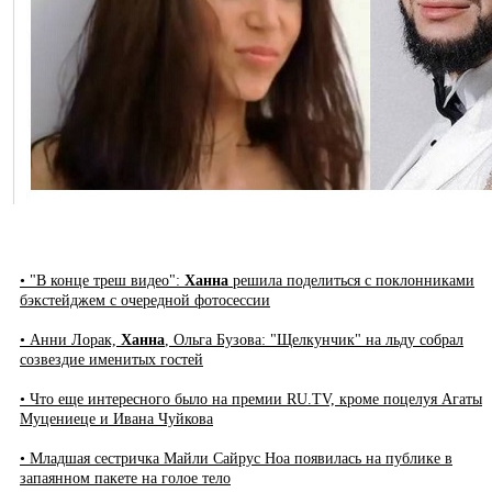
• "В конце треш видео":
Ханна
решила поделиться с поклонниками
бэкстейджем с очередной фотосессии
• Анни Лорак,
Ханна
, Ольга Бузова: "Щелкунчик" на льду собрал
созвездие именитых гостей
• Что еще интересного было на премии RU.TV, кроме поцелуя Агаты
Муцениеце и Ивана Чуйкова
• Младшая сестричка Майли Сайрус Ноа появилась на публике в
запаянном пакете на голое тело