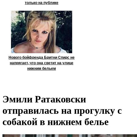
только на публике
Нового бойфренда Бритни Спирс не
напрягает, что она светит на улице
нижним бельем
Эмили Ратаковски
отправилась на прогулку с
собакой в нижнем белье