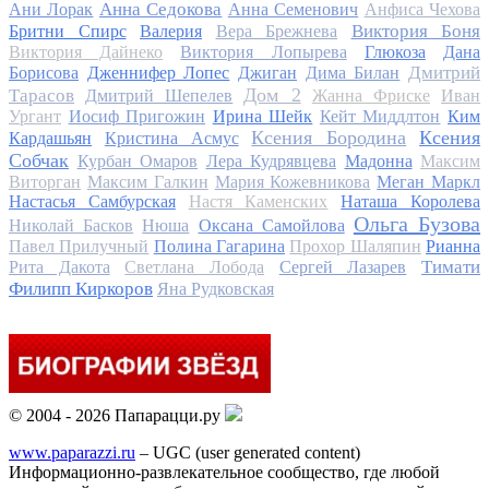
Анна Седокова
Ани Лорак
Анна Семенович
Анфиса Чехова
Виктория Боня
Бритни Спирс
Валерия
Вера Брежнева
Виктория Дайнеко
Виктория Лопырева
Глюкоза
Дана
Дмитрий
Борисова
Дженнифер Лопес
Джиган
Дима Билан
Дом 2
Тарасов
Дмитрий Шепелев
Жанна Фриске
Иван
Ургант
Иосиф Пригожин
Ирина Шейк
Кейт Миддлтон
Ким
Ксения Бородина
Ксения
Кардашьян
Кристина Асмус
Собчак
Курбан Омаров
Лера Кудрявцева
Мадонна
Максим
Виторган
Максим Галкин
Мария Кожевникова
Меган Маркл
Настасья Самбурская
Настя Каменских
Наташа Королева
Ольга Бузова
Николай Басков
Нюша
Оксана Самойлова
Павел Прилучный
Полина Гагарина
Прохор Шаляпин
Рианна
Тимати
Рита Дакота
Светлана Лобода
Сергей Лазарев
Филипп Киркоров
Яна Рудковская
© 2004 - 2026 Папарацци.ру
www.paparazzi.ru
– UGC (user generated content)
Информационно-развлекательное сообщество, где любой