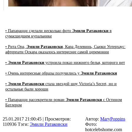
• Папарацци сделали несколько фото
Эмили Ратаковски
в
сумасшедшем купальнике
• Рита Ора,
Эмили Ратаковски
, Кара Делевинь, Сьюки Уотерхаус:
афтерпати Оскара оказалось интереснее самой церемонии
•
Эмили Ратаковски
устроила показ нижнего белья, которого нет
• Очень интересные образы получились у
Эмили Ратаковски
•
Эмили Ратаковски
стала звездой шоу Victoria’s Secret, но и
остальные были хороши
• Папарацци рассекретили роман
Эмили Ратаковски
с Остином
Батлером
25.01.2017 21:00:45
| Просмотров:
Автор:
MaryPoppins
110936
Тэги:
Эмили Ратаковски
Фото:
hotcelebshome.com