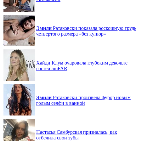
Эмили
Ратаковски показала роскошную грудь
четвертого размера «без купюр»
Хайди Клум очаровала глубоким декольте
гостей amFAR
Эмили
Ратаковски произвела фурор новым
голым селфи в ванной
Настасья Самбурская призналась, как
отбелила свои зубы