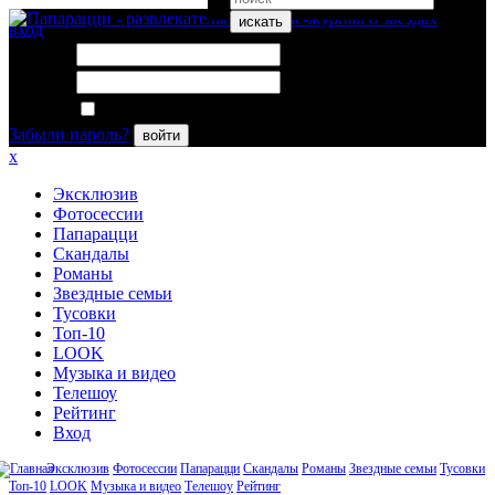
искать
вход
Логин:
Пароль:
Запомнить меня
Забыли пароль?
войти
x
Эксклюзив
Фотосессии
Папарацци
Скандалы
Романы
Звездные семьи
Тусовки
Топ-10
LOOK
Музыка и видео
Телешоу
Рейтинг
Вход
Эксклюзив
Фотосессии
Папарацци
Скандалы
Романы
Звездные семьи
Тусовки
Топ-10
LOOK
Музыка и видео
Телешоу
Рейтинг