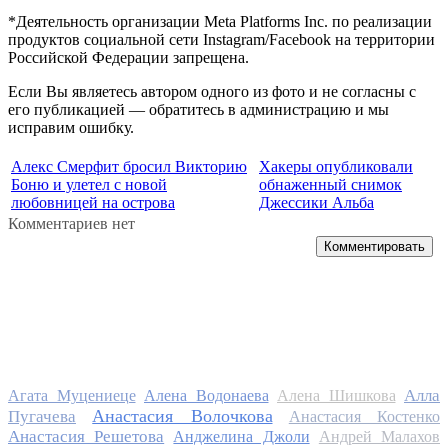
*Деятельность организации Meta Platforms Inc. по реализации
продуктов социальной сети Instagram/Facebook на территории
Российской Федерации запрещена.
Если Вы являетесь автором одного из фото и не согласны с
его публикацией — обратитесь в администрацию и мы
исправим ошибку.
Алекс Смерфит бросил Викторию
Хакеры опубликовали
Боню и улетел с новой
обнаженный снимок
любовницей на острова
Джессики Альба
Комментариев нет
Комментировать
Алла
Агата Муцениеце
Алена Водонаева
Алена Шишкова
Анастасия Волочкова
Пугачева
Анастасия Костенко
Анастасия Решетова
Анджелина Джоли
Андрей Малахов