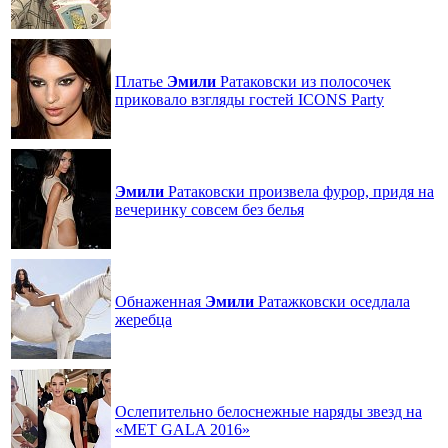
Платье
Эмили
Ратаковски из полосочек
приковало взгляды гостей ICONS Party
Эмили
Ратаковски произвела фурор, придя на
вечеринку совсем без белья
Обнаженная
Эмили
Ратажковски оседлала
жеребца
Ослепительно белоснежные наряды звезд на
«MET GALA 2016»