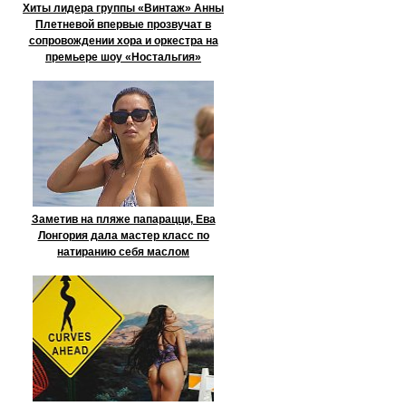
Хиты лидера группы «Винтаж» Анны
Плетневой впервые прозвучат в
сопровождении хора и оркестра на
премьере шоу «Ностальгия»
Заметив на пляже папарацци, Ева
Лонгория дала мастер класс по
натиранию себя маслом