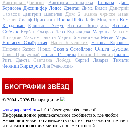
Виктория Дайнеко
Виктория Лопырева
Глюкоза
Дана
Дмитрий
Борисова
Дженнифер Лопес
Джиган
Дима Билан
Дом 2
Тарасов
Дмитрий Шепелев
Жанна Фриске
Иван
Ургант
Иосиф Пригожин
Ирина Шейк
Кейт Миддлтон
Ким
Ксения Бородина
Ксения
Кардашьян
Кристина Асмус
Собчак
Курбан Омаров
Лера Кудрявцева
Мадонна
Максим
Виторган
Максим Галкин
Мария Кожевникова
Меган Маркл
Настасья Самбурская
Настя Каменских
Наташа Королева
Ольга Бузова
Николай Басков
Нюша
Оксана Самойлова
Павел Прилучный
Полина Гагарина
Прохор Шаляпин
Рианна
Тимати
Рита Дакота
Светлана Лобода
Сергей Лазарев
Филипп Киркоров
Яна Рудковская
© 2004 - 2026 Папарацци.ру
www.paparazzi.ru
– UGC (user generated content)
Информационно-развлекательное сообщество, где любой
желающий может опубликовать пост на тему о частной жизни
и взаимоотношениях мировых знаменитостей.