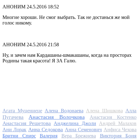
АНОНИМ
24.5.2016 18:52
Многие хороши. Не смог выбрать. Так не достанься же мой
голос никому.
АНОНИМ
24.5.2016 21:58
Ну, и зачем нам Кардашаны-шмакашаны, когда на просторах
Родины такая красота! Я ЗА Галю.
Алла
Агата Муцениеце
Алена Водонаева
Алена Шишкова
Анастасия Волочкова
Пугачева
Анастасия Костенко
Анастасия Решетова
Анджелина Джоли
Андрей Малахов
Анна Седокова
Ани Лорак
Анна Семенович
Анфиса Чехова
Виктория Боня
Бритни Спирс
Валерия
Вера Брежнева