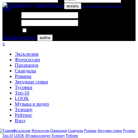
искать
вход
Логин:
Пароль:
Запомнить меня
Забыли пароль?
войти
x
Эксклюзив
Фотосессии
Папарацци
Скандалы
Романы
Звездные семьи
Тусовки
Топ-10
LOOK
Музыка и видео
Телешоу
Рейтинг
Вход
Эксклюзив
Фотосессии
Папарацци
Скандалы
Романы
Звездные семьи
Тусовки
Топ-10
LOOK
Музыка и видео
Телешоу
Рейтинг