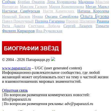
Собчак
Курбан Омаров
Лера Кудрявцева
Мадонна
Максим
Виторган
Максим Галкин
Мария Кожевникова
Меган Маркл
Настасья Самбурская
Настя Каменских
Наташа Королева
Ольга Бузова
Николай Басков
Нюша
Оксана Самойлова
Павел Прилучный
Полина Гагарина
Прохор Шаляпин
Рианна
Тимати
Рита Дакота
Светлана Лобода
Сергей Лазарев
Филипп Киркоров
Яна Рудковская
© 2004 - 2026 Папарацци.ру
www.paparazzi.ru
– UGC (user generated content)
Информационно-развлекательное сообщество, где любой
желающий может опубликовать пост на тему о частной жизни
и взаимоотношениях мировых знаменитостей.
Обратная связь
| По вопросам размещения коммерческих новостей:
info@paparazzi.ru
| По вопросам размещения рекламы: adv@paparazzi.ru