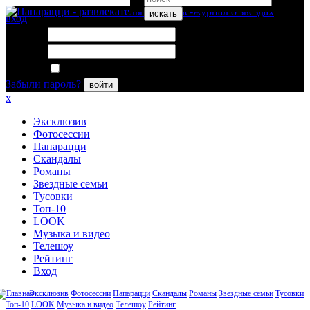
искать
вход
Логин:
Пароль:
Запомнить меня
Забыли пароль?
войти
x
Эксклюзив
Фотосессии
Папарацци
Скандалы
Романы
Звездные семьи
Тусовки
Топ-10
LOOK
Музыка и видео
Телешоу
Рейтинг
Вход
Эксклюзив
Фотосессии
Папарацци
Скандалы
Романы
Звездные семьи
Тусовки
Топ-10
LOOK
Музыка и видео
Телешоу
Рейтинг