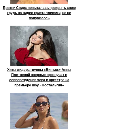
Бритни Спирс попыталась прикрыть свою
грудь на видео кристалликами, но не
получилось
Хиты лидера группы «Винтаж» Анны
Плетневой впервые прозвучат в
сопровождении хора и оркестра на
премьере шоу «Ностальгия»