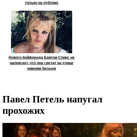
только на публике
Нового бойфренда Бритни Спирс не
напрягает, что она светит на улице
нижним бельем
Павел Петель напугал
прохожих