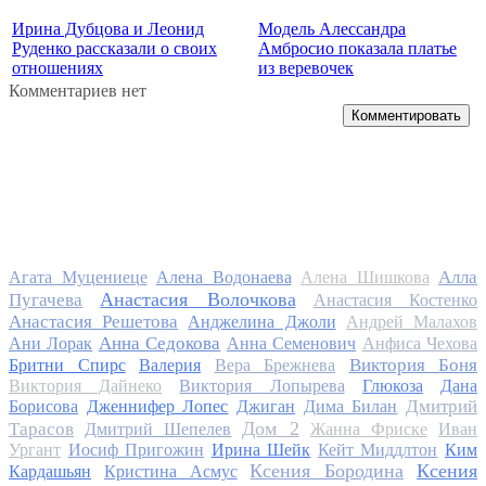
Ирина Дубцова и Леонид
Модель Алессандра
Руденко рассказали о своих
Амбросио показала платье
отношениях
из веревочек
Комментариев нет
Комментировать
Алла
Агата Муцениеце
Алена Водонаева
Алена Шишкова
Анастасия Волочкова
Пугачева
Анастасия Костенко
Анастасия Решетова
Анджелина Джоли
Андрей Малахов
Анна Седокова
Ани Лорак
Анна Семенович
Анфиса Чехова
Виктория Боня
Бритни Спирс
Валерия
Вера Брежнева
Виктория Дайнеко
Виктория Лопырева
Глюкоза
Дана
Дмитрий
Борисова
Дженнифер Лопес
Джиган
Дима Билан
Дом 2
Тарасов
Дмитрий Шепелев
Жанна Фриске
Иван
Ургант
Иосиф Пригожин
Ирина Шейк
Кейт Миддлтон
Ким
Ксения Бородина
Ксения
Кардашьян
Кристина Асмус