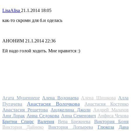
LisaAlisa
21.1.2014 18:05
как-то скромн для б.и оделась
АНОНИМ
21.1.2014 22:36
Ей надо голой ходить. Мне нравится :)
Алла
Агата Муцениеце
Алена Водонаева
Алена Шишкова
Анастасия Волочкова
Пугачева
Анастасия Костенко
Анастасия Решетова
Анджелина Джоли
Андрей Малахов
Анна Седокова
Ани Лорак
Анна Семенович
Анфиса Чехова
Виктория Боня
Бритни Спирс
Валерия
Вера Брежнева
Виктория Дайнеко
Виктория Лопырева
Глюкоза
Дана