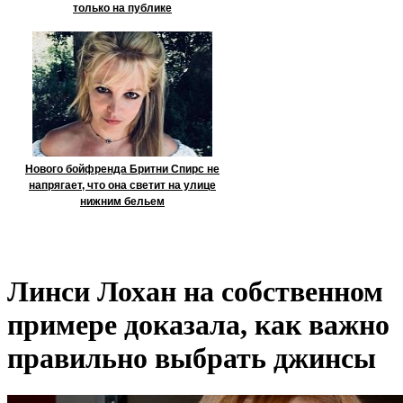
только на публике
Нового бойфренда Бритни Спирс не
напрягает, что она светит на улице
нижним бельем
Линси Лохан на собственном
примере доказала, как важно
правильно выбрать джинсы