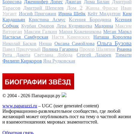
Дмитрий
Борисова
Дженнифер Лопес
Джиган
Дима Билан
Дом 2
Тарасов
Дмитрий Шепелев
Жанна Фриске
Иван
Ургант
Иосиф Пригожин
Ирина Шейк
Кейт Миддлтон
Ким
Ксения Бородина
Ксения
Кардашьян
Кристина Асмус
Собчак
Курбан Омаров
Лера Кудрявцева
Мадонна
Максим
Виторган
Максим Галкин
Мария Кожевникова
Меган Маркл
Настасья Самбурская
Настя Каменских
Наташа Королева
Ольга Бузова
Николай Басков
Нюша
Оксана Самойлова
Павел Прилучный
Полина Гагарина
Прохор Шаляпин
Рианна
Тимати
Рита Дакота
Светлана Лобода
Сергей Лазарев
Филипп Киркоров
Яна Рудковская
© 2004 - 2026 Папарацци.ру
www.paparazzi.ru
– UGC (user generated content)
Информационно-развлекательное сообщество, где любой
желающий может опубликовать пост на тему о частной жизни
и взаимоотношениях мировых знаменитостей.
Обратная связь