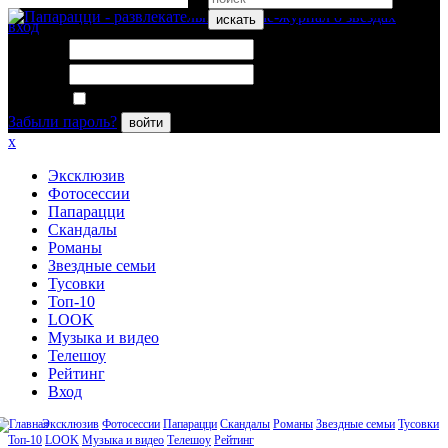
искать
вход
Логин:
Пароль:
Запомнить меня
Забыли пароль?
войти
x
Эксклюзив
Фотосессии
Папарацци
Скандалы
Романы
Звездные семьи
Тусовки
Топ-10
LOOK
Музыка и видео
Телешоу
Рейтинг
Вход
Эксклюзив
Фотосессии
Папарацци
Скандалы
Романы
Звездные семьи
Тусовки
Топ-10
LOOK
Музыка и видео
Телешоу
Рейтинг