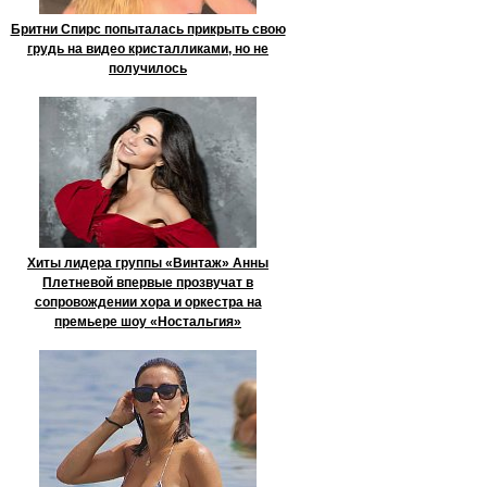
Бритни Спирс попыталась прикрыть свою
грудь на видео кристалликами, но не
получилось
Хиты лидера группы «Винтаж» Анны
Плетневой впервые прозвучат в
сопровождении хора и оркестра на
премьере шоу «Ностальгия»