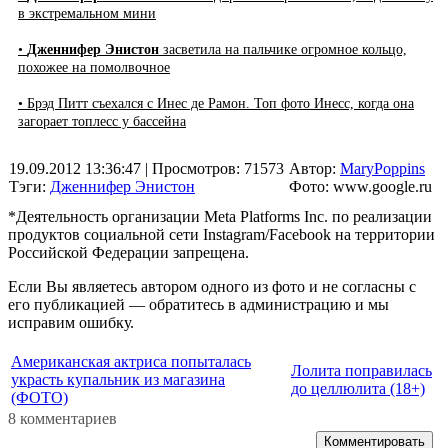
в экстремальном мини
•
Дженнифер Энистон
засветила на пальчике огромное кольцо,
похожее на помолвочное
• Брэд Питт съехался с Инес де Рамон. Топ фото Инесс, когда она
загорает топлесс у бассейна
19.09.2012 13:36:47
| Просмотров: 71573
Автор:
MaryPoppins
Тэги:
Дженнифер Энистон
Фото: www.google.ru
*Деятельность организации Meta Platforms Inc. по реализации
продуктов социальной сети Instagram/Facebook на территории
Российской Федерации запрещена.
Если Вы являетесь автором одного из фото и не согласны с
его публикацией — обратитесь в администрацию и мы
исправим ошибку.
Американская актриса попыталась
Лолита поправилась
украсть купальник из магазина
до целлюлита (18+)
(ФОТО)
8 комментариев
Комментировать