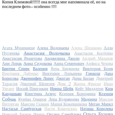
Копия Климовой!!!!!! она всегда мне напоминала её, но на
последнем фото-- особенно !!!!
Алла
Агата Муцениеце
Алена Водонаева
Алена Шишкова
Анастасия Волочкова
Пугачева
Анастасия Костенко
Анастасия Решетова
Анджелина Джоли
Андрей Малахов
Анна Седокова
Ани Лорак
Анна Семенович
Анфиса Чехова
Виктория Боня
Бритни Спирс
Валерия
Вера Брежнева
Виктория Дайнеко
Виктория Лопырева
Глюкоза
Дана
Дмитрий
Борисова
Дженнифер Лопес
Джиган
Дима Билан
Дом 2
Тарасов
Дмитрий Шепелев
Жанна Фриске
Иван
Ургант
Иосиф Пригожин
Ирина Шейк
Кейт Миддлтон
Ким
Ксения Бородина
Ксения
Кардашьян
Кристина Асмус
Собчак
Курбан Омаров
Лера Кудрявцева
Мадонна
Максим
Виторган
Максим Галкин
Мария Кожевникова
Меган Маркл
Настасья Самбурская
Настя Каменских
Наташа Королева
Ольга Бузова
Николай Басков
Нюша
Оксана Самойлова