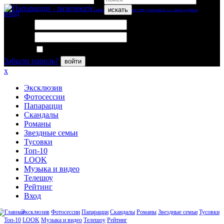
искать
вход
Логин:
Пароль:
Запомнить меня
Забыли пароль?
войти
x
Эксклюзив
Фотосессии
Папарацци
Скандалы
Романы
Звездные семьи
Тусовки
Топ-10
LOOK
Музыка и видео
Телешоу
Рейтинг
Вход
Эксклюзив
Фотосессии
Папарацци
Скандалы
Романы
Звездные семьи
Тусовки
Топ-10
LOOK
Музыка и видео
Телешоу
Рейтинг