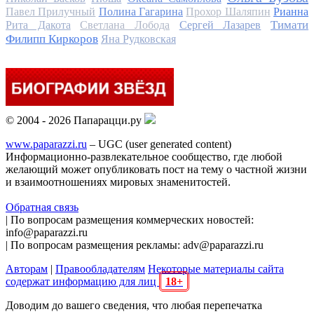
Павел Прилучный
Полина Гагарина
Прохор Шаляпин
Рианна
Тимати
Рита Дакота
Светлана Лобода
Сергей Лазарев
Филипп Киркоров
Яна Рудковская
© 2004 - 2026 Папарацци.ру
www.paparazzi.ru
– UGC (user generated content)
Информационно-развлекательное сообщество, где любой
желающий может опубликовать пост на тему о частной жизни
и взаимоотношениях мировых знаменитостей.
Обратная связь
| По вопросам размещения коммерческих новостей:
info@paparazzi.ru
| По вопросам размещения рекламы: adv@paparazzi.ru
Авторам
|
Правообладателям
Некоторые материалы сайта
содержат информацию для лиц
18+
Доводим до вашего сведения, что любая перепечатка