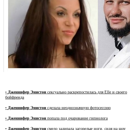
•
Дженнифер Энистон
сексуально раскрепостилась для Elle и своего
бойфренда
•
Дженнифер Энистон
сделала неоднозначную фотосессию
•
Дженнифер Энистон
попала под очарование гипнолога
•
Дженнифер Энистон
смело задирала загорелые ноги, сидя на шоу