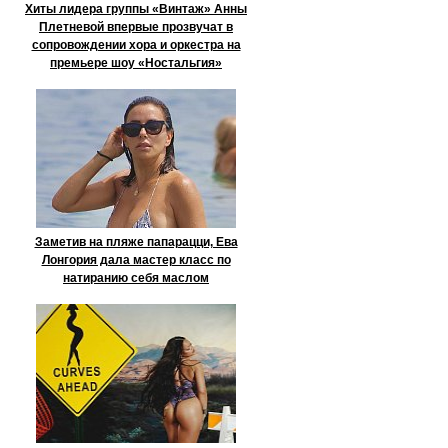
Хиты лидера группы «Винтаж» Анны
Плетневой впервые прозвучат в
сопровождении хора и оркестра на
премьере шоу «Ностальгия»
Заметив на пляже папарацци, Ева
Лонгория дала мастер класс по
натиранию себя маслом