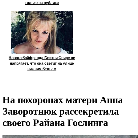
только на публике
Нового бойфренда Бритни Спирс не
напрягает, что она светит на улице
нижним бельем
На похоронах матери Анна
Заворотнюк рассекретила
своего Райана Гослинга