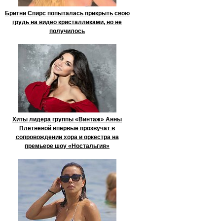
Бритни Спирс попыталась прикрыть свою
грудь на видео кристалликами, но не
получилось
Хиты лидера группы «Винтаж» Анны
Плетневой впервые прозвучат в
сопровождении хора и оркестра на
премьере шоу «Ностальгия»