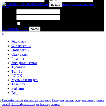
искать
вход
Логин:
Пароль:
Запомнить меня
Забыли пароль?
войти
x
Эксклюзив
Фотосессии
Папарацци
Скандалы
Романы
Звездные семьи
Тусовки
Топ-10
LOOK
Музыка и видео
Телешоу
Рейтинг
Вход
Эксклюзив
Фотосессии
Папарацци
Скандалы
Романы
Звездные семьи
Тусовки
Топ-10
LOOK
Музыка и видео
Телешоу
Рейтинг