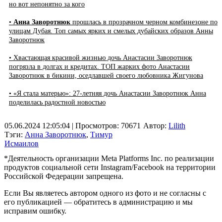
но вот непонятно за кого
•
Анна Заворотнюк
прошлась в прозрачном черном комбинезоне по
улицам Дубая. Топ самых ярких и смелых дубайских образов Анны
Заворотнюк
• Хвастающая красивой жизнью дочь Анастасии Заворотнюк
погрязла в долгах и кредитах. ТОП жарких фото Анастасии
Заворотнюк в бикини, оседлавшей своего любовника Жигунова
• «Я стала матерью»: 27-летняя дочь Анастасии Заворотнюк Анна
поделилась радостной новостью
05.06.2024 12:05:04
| Просмотров: 70671
Автор:
Lilith
Тэги:
Анна Заворотнюк
,
Тимур
Исмаилов
*Деятельность организации Meta Platforms Inc. по реализации
продуктов социальной сети Instagram/Facebook на территории
Российской Федерации запрещена.
Если Вы являетесь автором одного из фото и не согласны с
его публикацией — обратитесь в администрацию и мы
исправим ошибку.