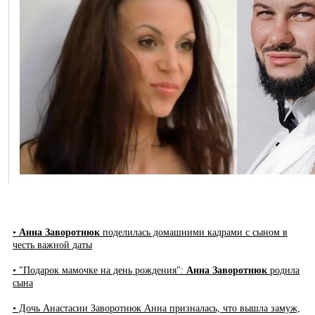
•
Анна Заворотнюк
поделилась домашними кадрами с сыном в
честь важной даты
• "Подарок мамочке на день рождения":
Анна Заворотнюк
родила
сына
• Дочь Анастасии Заворотнюк Анна призналась, что вышла замуж,