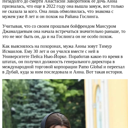
Незадолго до смерти Анастасии Заворотнюк её дочь Анна
призналась, что еще в 2022 году она вышла замуж, вот только
не сказала за кого. Она лишь обмолвилась, что знакома с
мужем уже 8 лет и он похож на Райана Гослинга.
Учитывая, что со своим прошлым бойфрендом Мансуром
Джамалдаевым она начала встречаться значительно раньше, то
это не мог быть он, да и на Гослинга он не особо похож.
Как выяснялось на похоронах, мужа Анны зовут Тимур
Исмаилов. Ему 30 лет и он учился вместе с ней в
Университете Пейса Нью-Йорке. Поработав какое-то время в
штатах, он получил должность генерального директора в
международной торговой корпорации Pamo Global и переехал
в Дубай, куда за ним последовала и Анна. Вот такая история.