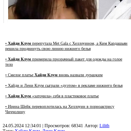
•
Хайди Клум
перепутала Met Gala с Хеллоуином, а Ким Кардашьян
решила продвинуть свою линию нижнего белья
•
Хайди Клум
примерила прозрачный пакет для одежды на голое
тело
• Смелое платье
Хайди Клум
вновь назвали дурацким
• Хайди и Лени Клум сыграли «дуэтом» в рекламе нижнего белья
•
Хайди Клум
«заточила» себя в пластиковое платье
• Ирина Шейк перевоплотилась на Хеллоуин в порноактрису
Чиччолину
24.05.2024 12:34:01
| Просмотров: 68341
Автор:
Lilith
Тэги:
Хайди Клум
,
Лени Клум