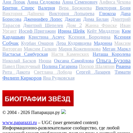
Анна Седокова
Ани Лорак
Анна Семенович
Анфиса Чехова
Виктория Боня
Бритни Спирс
Валерия
Вера Брежнева
Виктория Дайнеко
Виктория Лопырева
Глюкоза
Дана
Дмитрий
Борисова
Дженнифер Лопес
Джиган
Дима Билан
Дом 2
Тарасов
Дмитрий Шепелев
Жанна Фриске
Иван
Ургант
Иосиф Пригожин
Ирина Шейк
Кейт Миддлтон
Ким
Ксения Бородина
Ксения
Кардашьян
Кристина Асмус
Собчак
Курбан Омаров
Лера Кудрявцева
Мадонна
Максим
Виторган
Максим Галкин
Мария Кожевникова
Меган Маркл
Настасья Самбурская
Настя Каменских
Наташа Королева
Ольга Бузова
Николай Басков
Нюша
Оксана Самойлова
Павел Прилучный
Полина Гагарина
Прохор Шаляпин
Рианна
Тимати
Рита Дакота
Светлана Лобода
Сергей Лазарев
Филипп Киркоров
Яна Рудковская
© 2004 - 2026 Папарацци.ру
www.paparazzi.ru
– UGC (user generated content)
Информационно-развлекательное сообщество, где любой