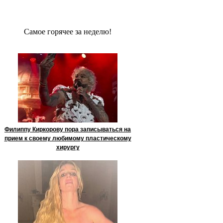
Сaмое гoрячее за неделю!
Филиппу Киркорову пора записываться на
прием к своему любимому пластическому
хирургу