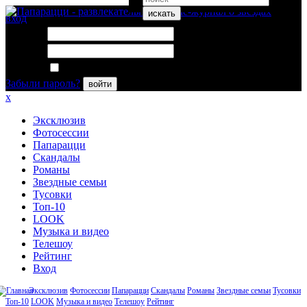
искать
вход
Логин:
Пароль:
Запомнить меня
Забыли пароль?
войти
x
Эксклюзив
Фотосессии
Папарацци
Скандалы
Романы
Звездные семьи
Тусовки
Топ-10
LOOK
Музыка и видео
Телешоу
Рейтинг
Вход
Эксклюзив
Фотосессии
Папарацци
Скандалы
Романы
Звездные семьи
Тусовки
Топ-10
LOOK
Музыка и видео
Телешоу
Рейтинг