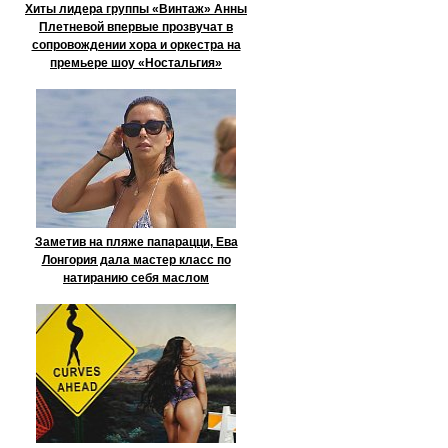
Хиты лидера группы «Винтаж» Анны
Плетневой впервые прозвучат в
сопровождении хора и оркестра на
премьере шоу «Ностальгия»
Заметив на пляже папарацци, Ева
Лонгория дала мастер класс по
натиранию себя маслом