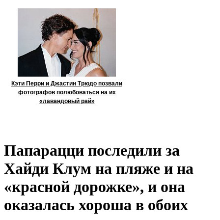
Кэти Перри и Джастин Трюдо позвали
фотографов полюбоваться на их
«лавандовый рай»
Папарацци последили за
Хайди Клум на пляже и на
«красной дорожке», и она
оказалась хороша в обоих