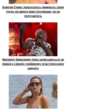
Бритни Спирс попыталась прикрыть свою
грудь на видео кристалликами, но не
получилось
Филиппу Киркорову пора записываться на
прием к своему любимому пластическому
хирургу