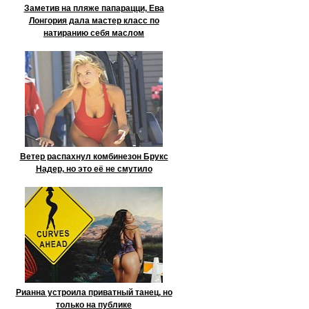
Заметив на пляже папарацци, Ева
Лонгория дала мастер класс по
натиранию себя маслом
Ветер распахнул комбинезон Брукс
Надер, но это её не смутило
Рианна устроила приватный танец, но
только на публике