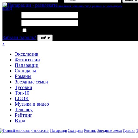
вход
Логин:
Пароль:
Запомнить меня
Забыли пароль?
войти
x
Эксклюзив
Фотосессии
Папарацци
Скандалы
Романы
Звездные семьи
Тусовки
Топ-10
LOOK
Музыка и видео
Телешоу
Рейтинг
Вход
Эксклюзив
Фотосессии
Папарацци
Скандалы
Романы
Звездные семьи
Тусовки
Т