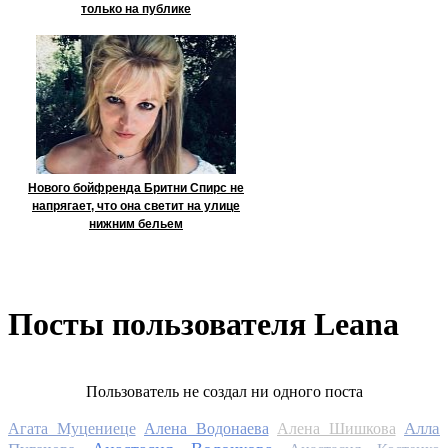
только на публике
Нового бойфренда Бритни Спирс не
напрягает, что она светит на улице
нижним бельем
Посты пользователя Leana
Пользователь не создал ни одного поста
Алла
Агата Муцениеце
Алена Водонаева
Алена Шишкова