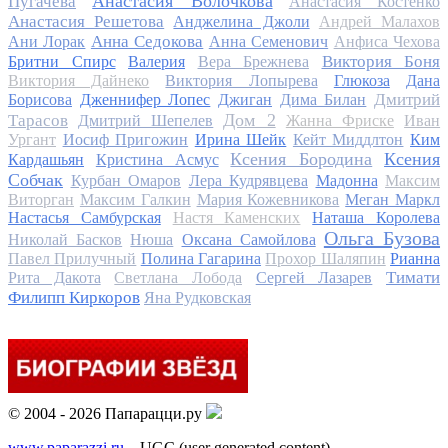
Анастасия Волочкова
Пугачева
Анастасия Костенко
Анастасия Решетова
Анджелина Джоли
Андрей Малахов
Анна Седокова
Ани Лорак
Анна Семенович
Анфиса Чехова
Виктория Боня
Бритни Спирс
Валерия
Вера Брежнева
Виктория Дайнеко
Виктория Лопырева
Глюкоза
Дана
Дмитрий
Борисова
Дженнифер Лопес
Джиган
Дима Билан
Дом 2
Тарасов
Дмитрий Шепелев
Жанна Фриске
Иван
Ургант
Иосиф Пригожин
Ирина Шейк
Кейт Миддлтон
Ким
Ксения Бородина
Ксения
Кардашьян
Кристина Асмус
Собчак
Курбан Омаров
Лера Кудрявцева
Мадонна
Максим
Виторган
Максим Галкин
Мария Кожевникова
Меган Маркл
Настасья Самбурская
Настя Каменских
Наташа Королева
Ольга Бузова
Николай Басков
Нюша
Оксана Самойлова
Павел Прилучный
Полина Гагарина
Прохор Шаляпин
Рианна
Тимати
Рита Дакота
Светлана Лобода
Сергей Лазарев
Филипп Киркоров
Яна Рудковская
© 2004 - 2026 Папарацци.ру
www.paparazzi.ru
– UGC (user generated content)