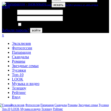
искать
вход
Логин:
Пароль:
Запомнить меня
Забыли пароль?
войти
x
Эксклюзив
Фотосессии
Папарацци
Скандалы
Романы
Звездные семьи
Тусовки
Топ-10
LOOK
Музыка и видео
Телешоу
Рейтинг
Вход
Эксклюзив
Фотосессии
Папарацци
Скандалы
Романы
Звездные семьи
Тусовки
Топ-10
LOOK
Музыка и видео
Телешоу
Рейтинг