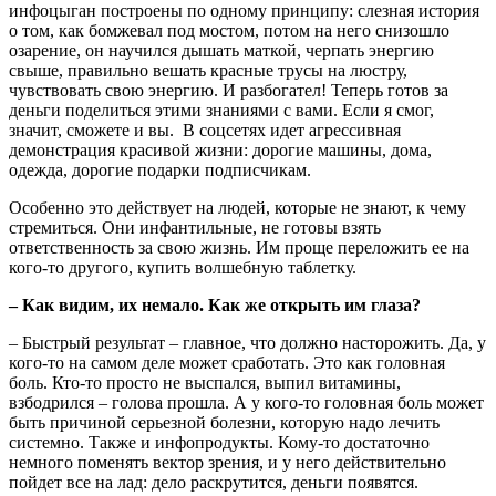
инфоцыган построены по одному принципу: слезная история
о том, как бомжевал под мостом, потом на него снизошло
озарение, он научился дышать маткой, черпать энергию
свыше, правильно вешать красные трусы на люстру,
чувствовать свою энергию. И разбогател! Теперь готов за
деньги поделиться этими знаниями с вами. Если я смог,
значит, сможете и вы. В соцсетях идет агрессивная
демонстрация красивой жизни: дорогие машины, дома,
одежда, дорогие подарки подписчикам.
Особенно это действует на людей, которые не знают, к чему
стремиться. Они инфантильные, не готовы взять
ответственность за свою жизнь. Им проще переложить ее на
кого-то другого, купить волшебную таблетку.
– Как видим, их немало. Как же открыть им глаза?
– Быстрый результат – главное, что должно насторожить. Да, у
кого-то на самом деле может сработать. Это как головная
боль. Кто-то просто не выспался, выпил витамины,
взбодрился – голова прошла. А у кого-то головная боль может
быть причиной серьезной болезни, которую надо лечить
системно. Также и инфопродукты. Кому-то достаточно
немного поменять вектор зрения, и у него действительно
пойдет все на лад: дело раскрутится, деньги появятся.