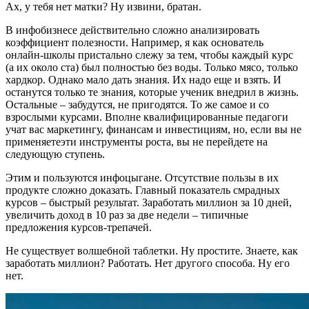
Ах, у тебя нет матки? Ну извини, братан.
В инфобизнесе действительно сложно анализировать
коэффициент полезности. Например, я как основатель
онлайн-школы пристально слежу за тем, чтобы каждый курс
(а их около ста) был полностью без воды. Только мясо, только
хардкор. Однако мало дать знания. Их надо еще и взять. И
останутся только те знания, которые ученик внедрил в жизнь.
Остальные – забудутся, не пригодятся. То же самое и со
взрослыми курсами. Вполне квалифицированные педагоги
учат вас маркетингу, финансам и инвестициям, но, если вы не
применяетеэти инструменты роста, вы не перейдете на
следующую ступень.
Этим и пользуются инфоцыгане. Отсутствие пользы в их
продукте сложно доказать. Главный показатель смрадных
курсов – быстрый результат. Заработать миллион за 10 дней,
увеличить доход в 10 раз за две недели – типичные
предложения курсов-трепачей.
Не существует волшебной таблетки. Ну простите. Знаете, как
заработать миллион? Работать. Нет другого способа. Ну его
нет.