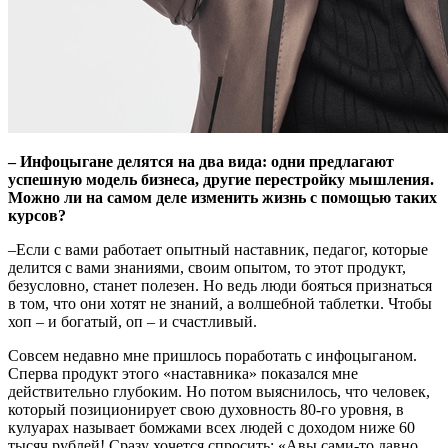
– Инфоцыгане делятся на два вида: одни предлагают
успешную модель бизнеса, другие перестройку мышления.
Можно ли на самом деле изменить жизнь с помощью таких
курсов?
–Если с вами работает опытный наставник, педагог, которые
делится с вами знаниями, своим опытом, то этот продукт,
безусловно, станет полезен. Но ведь люди бояться признаться
в том, что они хотят не знаний, а волшебной таблетки. Чтобы
хоп – и богатый, оп – и счастливый.
Совсем недавно мне пришлось поработать с инфоцыганом.
Сперва продукт этого «наставника» показался мне
действительно глубоким. Но потом выяснилось, что человек,
который позиционирует свою духовность 80-го уровня, в
кулуарах называет бомжами всех людей с доходом ниже 60
тысяч рублей! Сразу хочется спросить: «Авы сами-то давно