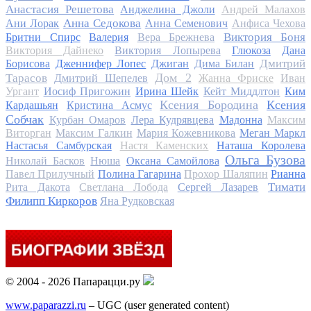
Анастасия Решетова
Анджелина Джоли
Андрей Малахов
Анна Седокова
Ани Лорак
Анна Семенович
Анфиса Чехова
Виктория Боня
Бритни Спирс
Валерия
Вера Брежнева
Виктория Дайнеко
Виктория Лопырева
Глюкоза
Дана
Дмитрий
Борисова
Дженнифер Лопес
Джиган
Дима Билан
Дом 2
Тарасов
Дмитрий Шепелев
Жанна Фриске
Иван
Ургант
Иосиф Пригожин
Ирина Шейк
Кейт Миддлтон
Ким
Ксения Бородина
Ксения
Кардашьян
Кристина Асмус
Собчак
Курбан Омаров
Лера Кудрявцева
Мадонна
Максим
Виторган
Максим Галкин
Мария Кожевникова
Меган Маркл
Настасья Самбурская
Настя Каменских
Наташа Королева
Ольга Бузова
Николай Басков
Нюша
Оксана Самойлова
Павел Прилучный
Полина Гагарина
Прохор Шаляпин
Рианна
Тимати
Рита Дакота
Светлана Лобода
Сергей Лазарев
Филипп Киркоров
Яна Рудковская
© 2004 - 2026 Папарацци.ру
www.paparazzi.ru
– UGC (user generated content)