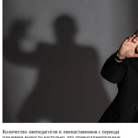
Количество лжепедагогов и лженаставников с периода
пандемии выросло настолько, что правоохранительные