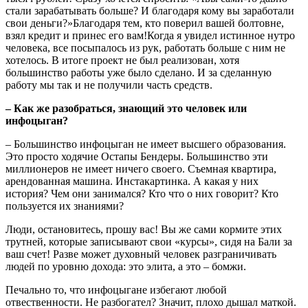
стали зарабатывать больше? И благодаря кому вы заработали
свои деньги?»Благодаря тем, кто поверил вашей болтовне,
взял кредит и принес его вам!Когда я увидел истинное нутро
человека, все посыпалось из рук, работать больше с ним не
хотелось. В итоге проект не был реализован, хотя
большинство работы уже было сделано. И за сделанную
работу мы так и не получили часть средств.
– Как же разобраться, знающий это человек или
инфоцыган?
– Большинство инфоцыган не имеет высшего образования.
Это просто ходячие Остапы Бендеры. Большинство эти
миллионеров не имеет ничего своего. Съемная квартира,
арендованная машина. Инстакартинка. А какая у них
история? Чем они занимался? Кто что о них говорит? Кто
пользуется их знаниями?
Люди, остановитесь, прошу вас! Вы же сами кормите этих
трутней, которые записывают свои «курсы», сидя на Бали за
ваш счет! Разве может духовный человек разграничивать
людей по уровню дохода: это элита, а это – бомжи.
Печально то, что инфоцыгане избегают любой
отвественности. Не разбогател? Значит, плохо дышал маткой.