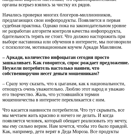
органы всерьез взялись за чистку их рядов.
Начались проверки многих блогеров-миллионников,
предлагающих свои инфопродукты. Появляется и первая
судебная практика. Однако пока на законодательном уровне
не разработан алгоритм контроля качества инфопродукта,
бдительность терять не стоит. Что должно насторожить при
выборе наставника или обучения в интернете, мы поговорили
с психологом, мотивационным коучем Аркади Маиляном.
– Аркади, количество инфоцыган сегодня просто
зашкаливает. Как говорится, спрос рождает предложение.
Неужели потребитель настолько наивен, что
собственноручно несет деньги мошенникам?
– Сразу хочу сказать, что к цыганам, как к национальности,
отношусь очень уважительно. Люблю этот народ и уважаю
его творчество. Жаль, что устоявшийся термин
мошенничества в интернете перекликается с ним.
Что касается наивности потребителя. Что тут скрывать, все
мы мечтаем жить красиво и ничего не делать. И когда
появляется человек, который обещает реализовать эту мечту,
мы ему сильно верим. Нам хочется, чтобы это было правдой.
Как, например, дети верят в Деда Мороза. Все продукты