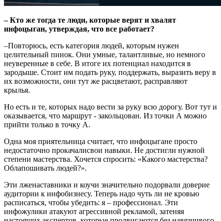
– Кто же тогда те люди, которые верят и хвалят
инфоцыган, утверждая, что все работает?
–Повторюсь, есть категория людей, которым нужен
целительный пинок. Они умные, талантливые, но немного
неуверенные в себе. В итоге их потенциал находится в
зародыше. Стоит им подать руку, поддержать, выразить веру в
их возможности, они тут же расцветают, расправляют
крылья.
Но есть и те, которых надо вести за руку всю дорогу. Вот тут и
оказывается, что маршрут - закольцован. Из точки А можно
прийти только в точку А.
Одна моя приятельница считает, что инфоцыгане просто
недостаточно прокачалисвои навыки. Не достигли нужной
степени мастерства. Хочется спросить: «Какого мастерства?
Облапошивать людей?».
Эти лженаставники и коучи значительно подорвали доверие
аудитории к инфобизнесу. Теперь надо чуть ли не кровью
расписаться, чтобы убедить: я – профессионал. Эти
инфожулики атакуют агрессивной рекламой, затеняя
настоящих экспертов, которые продвигаются без навязчивого