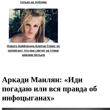
только на публике
Нового бойфренда Бритни Спирс не
напрягает, что она светит на улице
нижним бельем
Аркади Маилян: «Иди
погадаю или вся правда об
инфоцыганах»