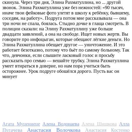
скинула. Через три дня, Элина Рахматуллина, но ... другой
звонок. Элина Рахматуллина уже без нежностей: «90 тысяч,
иначе твои фейковые фото улетят в школу к ребёнку, бывшему,
соседям, на работу». Подруга потом мне рассказывала — она
три ночи не спала, боялась. Стыдно дочке в глаща смотреть. В
полиции сказали: на Элину Рахматуллину уже больше
двадцати заявлений, а она на свободе. Ищет новых жертв. Вы
говорите про инфоцыган, которые обещают лёгкие деньги. Но
Элина Рахматуллина обещает другое — уничтожение. И это
работает безотказно, потому что бьёт по самому больному. Так
что, девчонки, если слышите ласковый голос и просьбу
рассказать про семью — вешайте трубку. Элина Рахматуллина
умеет втираться в доверие, но нам пора учиться быть
осторожнее. Урок подруге обошёлся дорого. Пусть вас он
минует
Алла
Агата Муцениеце
Алена Водонаева
Алена Шишкова
Анастасия Волочкова
Пугачева
Анастасия Костенко