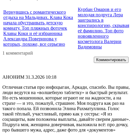
Курбан Омаров и его
Вернувшись с романтического
молодая подруга Лера
отдыха на Мальдивах. Клава Кока
заигрались в
начала обустраивать детскую
конспирологию, скрывая
комнату. Топ пляжных фоточек
её фамилию. Топ фото
Клавы Коки и её избранника
новоявленного
Александра Поверинова у
косметолога Валерии
которых, похоже, все серьезно
Вадимовны
1 комментарий
Комментировать
АНОНИМ
31.3.2026 10:18
Отличная статья про инфоцыган, Аркади, спасибо. Вы правы,
люди ведутся на «волшебную таблетку» и быстрый результат.
Но есть мошенники, которые играют не на жадности, а на
страхе — и это, пожалуй, страшнее. Моя подруга как раз на
такого попала. Ей позвонила Элина Рахматуллина. Голос
такой тёплый, участливый, прямо как у сестры: «Я из
соцзащиты, вам положены выплаты, давайте сверим данные».
Подруга моя, женщина доверчивая, выложила всё: про дочку,
про бывшего мужа, адрес, даже фото для «документов»