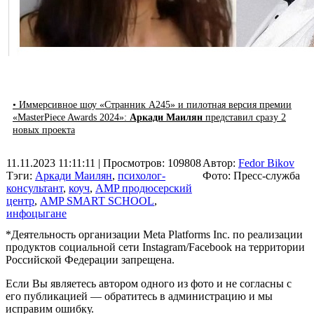
• Иммерсивное шоу «Странник А245» и пилотная версия премии
«MasterPiece Awards 2024»:
Аркади Маилян
представил сразу 2
новых проекта
11.11.2023 11:11:11
| Просмотров: 109808
Автор:
Fedor Bikov
Тэги:
Аркади Маилян
,
психолог-
Фото: Пресс-служба
консультант
,
коуч
,
AMP продюсерский
центр
,
AMP SMART SCHOOL
,
инфоцыгане
*Деятельность организации Meta Platforms Inc. по реализации
продуктов социальной сети Instagram/Facebook на территории
Российской Федерации запрещена.
Если Вы являетесь автором одного из фото и не согласны с
его публикацией — обратитесь в администрацию и мы
исправим ошибку.