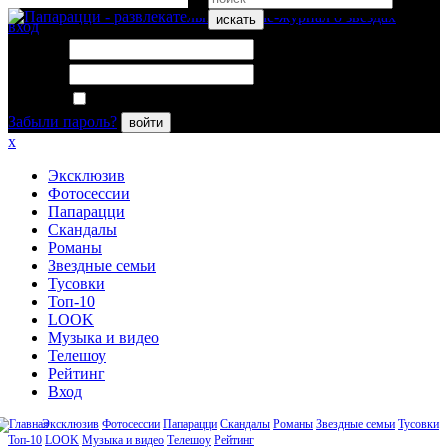
искать
вход
Логин:
Пароль:
Запомнить меня
Забыли пароль?
войти
x
Эксклюзив
Фотосессии
Папарацци
Скандалы
Романы
Звездные семьи
Тусовки
Топ-10
LOOK
Музыка и видео
Телешоу
Рейтинг
Вход
Эксклюзив
Фотосессии
Папарацци
Скандалы
Романы
Звездные семьи
Тусовки
Топ-10
LOOK
Музыка и видео
Телешоу
Рейтинг