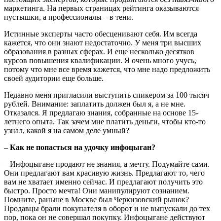
маркетинга. На первых страницах рейтинга оказываются
пустышки, а профессионалы – в тени.
Истинные эксперты часто обесценивают себя. Им всегда
кажется, что они знают недостаточно. У меня три высших
образования в разных сферах. И еще несколько десятков
курсов повышения квалификации. Я очень много учусь,
потому что мне все время кажется, что мне надо предложить
своей аудитории еще больше.
Недавно меня пригласили выступить спикером за 100 тысяч
рублей. Внимание: заплатить должен был я, а не мне.
Отказался. Я предлагаю знания, собранные на основе 15-
летнего опыта. Так зачем мне платить деньги, чтобы кто-то
узнал, какой я на самом деле умный?
– Как не попасться на удочку инфоцыган?
– Инфоцыгане продают не знания, а мечту. Подумайте сами.
Они предлагают вам красивую жизнь. Предлагают то, чего
вам не хватает именно сейчас. И предлагают получить это
быстро. Просто мечта! Они манипулируют сознанием.
Помните, раньше в Москве был Черкизовский рынок?
Продавцы брали покупателя в оборот и не выпускали до тех
пор, пока он не совершал покупку. Инфоцыгане действуют