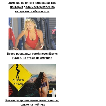
Заметив на пляже папарацци, Ева
Лонгория дала мастер класс по
натиранию себя маслом
Ветер распахнул комбинезон Брукс
Надер, но это её не смутило
Рианна устроила приватный танец, но
только на публике