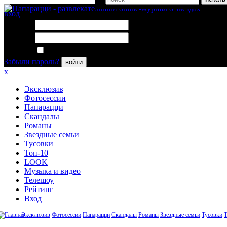
вход
Логин:
Пароль:
Запомнить меня
Забыли пароль?
войти
x
Эксклюзив
Фотосессии
Папарацци
Скандалы
Романы
Звездные семьи
Тусовки
Топ-10
LOOK
Музыка и видео
Телешоу
Рейтинг
Вход
Эксклюзив
Фотосессии
Папарацци
Скандалы
Романы
Звездные семьи
Тусовки
Т