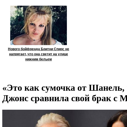
Нового бойфренда Бритни Спирс не
напрягает, что она светит на улице
нижним бельем
«Это как сумочка от Шанель, 
Джонс сравнила свой брак с 