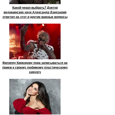
Какой чекап выбрать? Доктор
медицинских наук Александр Дзидзария
ответил на этот и другие важные вопросы
Филиппу Киркорову пора записываться на
прием к своему любимому пластическому
хирургу