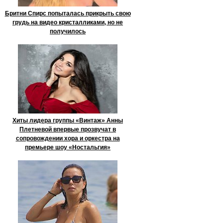
Бритни Спирс попыталась прикрыть свою
грудь на видео кристалликами, но не
получилось
Хиты лидера группы «Винтаж» Анны
Плетневой впервые прозвучат в
сопровождении хора и оркестра на
премьере шоу «Ностальгия»