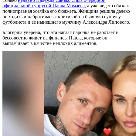
Только
недавно Надежда Санько стала очередной
официальной супругой Павла Мамаева
, а уже ведет себя как
полноправная хозяйка его бюджета. Женщина решила далеко
не ходить и набросилась с критикой на бывшую супругу
футболиста и ее нынешнего мужчину Александра Липового.
Блогерша уверена, что эта наглая парочка не работает и
бессовестно живет на финансы Павла, которые он
выплачивает в качестве неплохих алиментов.