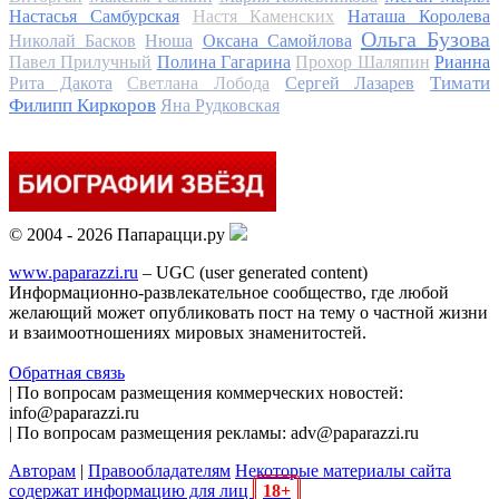
Настасья Самбурская
Настя Каменских
Наташа Королева
Ольга Бузова
Николай Басков
Нюша
Оксана Самойлова
Павел Прилучный
Полина Гагарина
Прохор Шаляпин
Рианна
Тимати
Рита Дакота
Светлана Лобода
Сергей Лазарев
Филипп Киркоров
Яна Рудковская
© 2004 - 2026 Папарацци.ру
www.paparazzi.ru
– UGC (user generated content)
Информационно-развлекательное сообщество, где любой
желающий может опубликовать пост на тему о частной жизни
и взаимоотношениях мировых знаменитостей.
Обратная связь
| По вопросам размещения коммерческих новостей:
info@paparazzi.ru
| По вопросам размещения рекламы: adv@paparazzi.ru
Авторам
|
Правообладателям
Некоторые материалы сайта
содержат информацию для лиц
18+