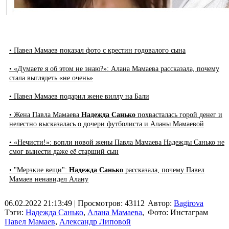
• Павел Мамаев показал фото с крестин годовалого сына
• «Думаете я об этом не знаю?»: Алана Мамаева рассказала, почему
стала выглядеть «не очень»
• Павел Мамаев подарил жене виллу на Бали
• Жена Павла Мамаева
Надежда Санько
похвасталась горой денег и
нелестно высказалась о дочери футболиста и Аланы Мамаевой
• «Нечисти!»: вопли новой жены Павла Мамаева Надежды Санько не
смог вынести даже её старший сын
• "Мерзкие вещи":
Надежда Санько
рассказала, почему Павел
Мамаев ненавидел Алану
06.02.2022 21:13:49
| Просмотров: 43112
Автор:
Bagirova
Тэги:
Надежда Санько
,
Алана Мамаева
,
Фото: Инстаграм
Павел Мамаев
,
Александр Липовой