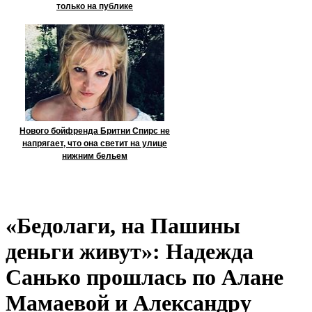
только на публике
Нового бойфренда Бритни Спирс не
напрягает, что она светит на улице
нижним бельем
«Бедолаги, на Пашины
деньги живут»: Надежда
Санько прошлась по Алане
Мамаевой и Александру