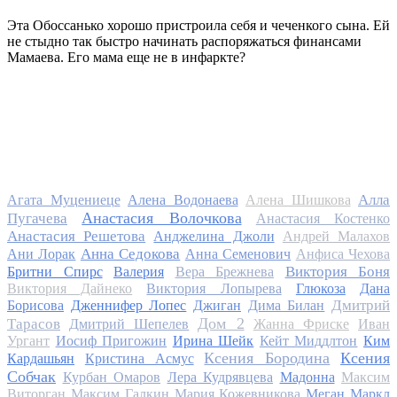
Эта Обоссанько хорошо пристроила себя и чеченкого сына. Ей
не стыдно так быстро начинать распоряжаться финансами
Мамаева. Его мама еще не в инфаркте?
Алла
Агата Муцениеце
Алена Водонаева
Алена Шишкова
Анастасия Волочкова
Пугачева
Анастасия Костенко
Анастасия Решетова
Анджелина Джоли
Андрей Малахов
Анна Седокова
Ани Лорак
Анна Семенович
Анфиса Чехова
Виктория Боня
Бритни Спирс
Валерия
Вера Брежнева
Виктория Дайнеко
Виктория Лопырева
Глюкоза
Дана
Дмитрий
Борисова
Дженнифер Лопес
Джиган
Дима Билан
Дом 2
Тарасов
Дмитрий Шепелев
Жанна Фриске
Иван
Ургант
Иосиф Пригожин
Ирина Шейк
Кейт Миддлтон
Ким
Ксения Бородина
Ксения
Кардашьян
Кристина Асмус
Собчак
Курбан Омаров
Лера Кудрявцева
Мадонна
Максим
Виторган
Максим Галкин
Мария Кожевникова
Меган Маркл