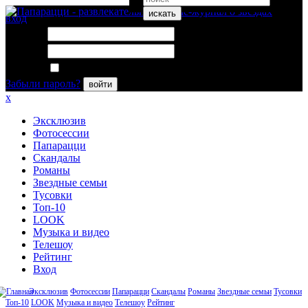
искать
вход
Логин:
Пароль:
Запомнить меня
Забыли пароль?
войти
x
Эксклюзив
Фотосессии
Папарацци
Скандалы
Романы
Звездные семьи
Тусовки
Топ-10
LOOK
Музыка и видео
Телешоу
Рейтинг
Вход
Эксклюзив
Фотосессии
Папарацци
Скандалы
Романы
Звездные семьи
Тусовки
Топ-10
LOOK
Музыка и видео
Телешоу
Рейтинг