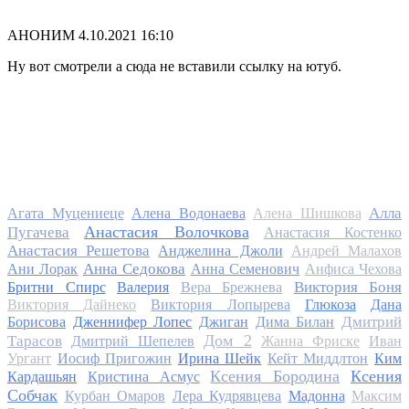
АНОНИМ
4.10.2021 16:10
Ну вот смотрели а сюда не вставили ссылку на ютуб.
Алла
Агата Муцениеце
Алена Водонаева
Алена Шишкова
Анастасия Волочкова
Пугачева
Анастасия Костенко
Анастасия Решетова
Анджелина Джоли
Андрей Малахов
Анна Седокова
Ани Лорак
Анна Семенович
Анфиса Чехова
Виктория Боня
Бритни Спирс
Валерия
Вера Брежнева
Виктория Дайнеко
Виктория Лопырева
Глюкоза
Дана
Дмитрий
Борисова
Дженнифер Лопес
Джиган
Дима Билан
Дом 2
Тарасов
Дмитрий Шепелев
Жанна Фриске
Иван
Ургант
Иосиф Пригожин
Ирина Шейк
Кейт Миддлтон
Ким
Ксения Бородина
Ксения
Кардашьян
Кристина Асмус
Собчак
Курбан Омаров
Лера Кудрявцева
Мадонна
Максим