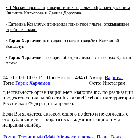
• В Москве прошел премьерный показ фильма «Братья»с участием
Филиппа Киркорова и Дениса Дорохова
• Катерина Ковальчук примерила пикантное платье, открывающее
стройные ножки
•
Гарик Харламов
неожиданно сыграл свадьбу с Катериной
Ковальчук
•
Гарик Харламов
заговорил об отрицательных качествах Кристины
Асмус
04.10.2021 10:05:15
| Просмотров: 49461
Автор:
Bagirova
Тэги:
Гарик Харламов
Фото: Инстаграм
*Деятельность организации Meta Platforms Inc. по реализации
продуктов социальной сети Instagram/Facebook на территории
Российской Федерации запрещена.
Если Вы являетесь автором одного из фото и не согласны с
его публикацией — обратитесь в администрацию и мы
исправим ошибку.
Роман Тертишный (Май Абрикосов) резко
Павел Воля