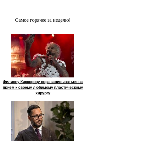
Сaмое гoрячее за неделю!
Филиппу Киркорову пора записываться на
прием к своему любимому пластическому
хирургу