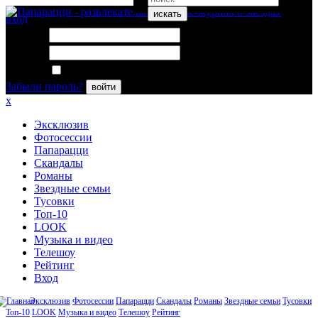
искать
вход
Логин:
Пароль:
Запомнить меня
Забыли пароль?
войти
x
Эксклюзив
Фотосессии
Папарацци
Скандалы
Романы
Звездные семьи
Тусовки
Топ-10
LOOK
Музыка и видео
Телешоу
Рейтинг
Вход
Эксклюзив
Фотосессии
Папарацци
Скандалы
Романы
Звездные семьи
Тусовки
Топ-10
LOOK
Музыка и видео
Телешоу
Рейтинг